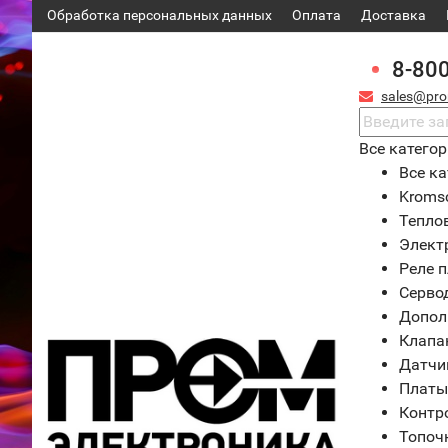
Обработка персональных данных
Оплата
Доставка
8-80
sales@pro
Все катего
Все ка
Kroms
Тепло
Элект
Реле 
Серво
Допол
Клапа
Датчи
Платы
Контр
Топоч