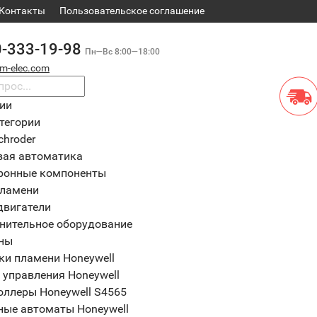
Контакты
​Пользовательское соглашение
0-333-19-98
Пн—Вс 8:00—18:00
m-elec.com
рии
тегории
chroder
вая автоматика
ронные компоненты
пламени
двигатели
нительное оборудование
ны
ки пламени Honeywell
 управления Honeywell
оллеры Honeywell S4565
ные автоматы Honeywell