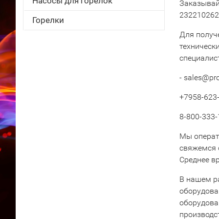
Насосы для горелок
Заказывай
232210262
Горелки
Для получ
техническ
специалис
- sales@pr
+7958-623-
8-800-333-
Мы операт
свяжемся 
Среднее вр
В нашем р
оборудова
оборудова
производс