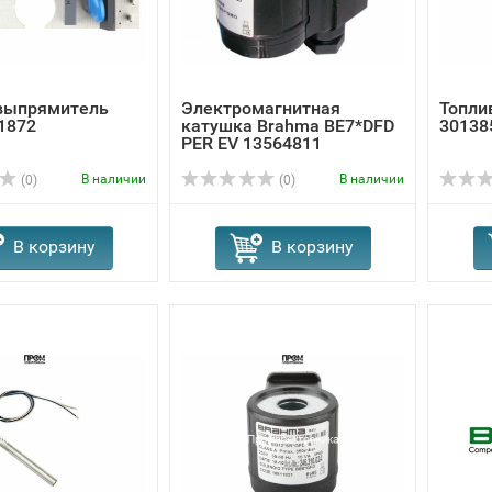
выпрямитель
Электромагнитная
Топлив
1872
катушка Brahma BE7*DFD
30138
PER EV 13564811
В наличии
В наличии
(0)
(0)
В корзину
В корзину