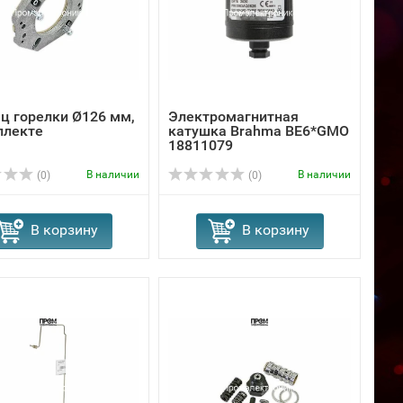
ц горелки Ø126 мм,
Электромагнитная
плекте
катушка Brahma BE6*GMO
18811079
В наличии
В наличии
(0)
(0)
В корзину
В корзину