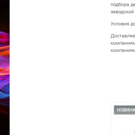
подбора д
заводской
Условия д
Доставляе
компаниям
компаниям
НОВИНК