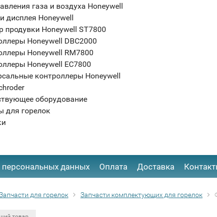
авления газа и воздуха Honeywell
и дисплея Honeywell
р продувки Honeywell ST7800
оллеры Honeywell DBC2000
оллеры Honeywell RM7800
оллеры Honeywell EC7800
рсальные контроллеры Honeywell
chroder
ствующее оборудование
ы для горелок
ки
 персональных данных
Оплата
Доставка
Контак
Запчасти для горелок
Запчасти комплектующих для горелок
щий товар