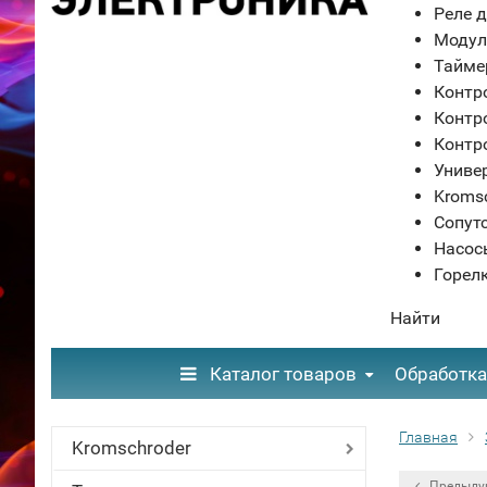
Реле д
Модул
Тайме
Контр
Контр
Контр
Униве
Kroms
Сопут
Насос
Горел
Найти
Каталог товаров
Обработка
Главная
Kromschroder
Предыду