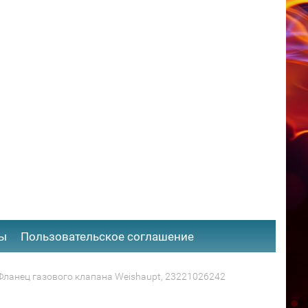
ты
​Пользовательское соглашение
Фланец газового клапана Weishaupt, 23221026242