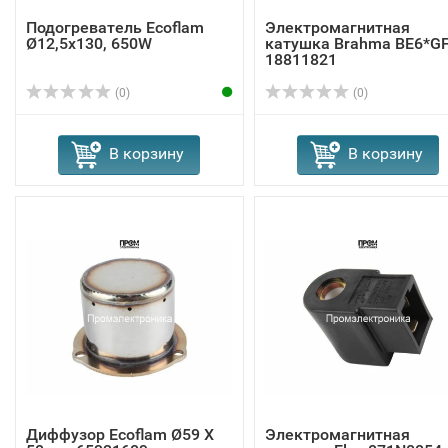
Подогреватель Ecoflam
Электромагнитная
Ø12,5x130, 650W
катушка Brahma BE6*G
18811821
(0)
(0)
В корзину
В корзину
Диффузор Ecoflam Ø59 X
Электромагнитная