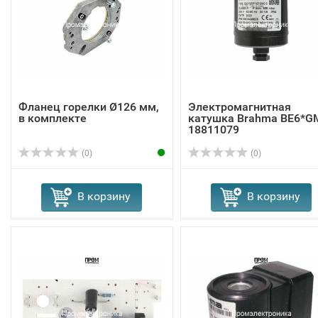
Фланец горелки Ø126 мм,
Электромагнитная
в комплекте
катушка Brahma BE6*G
18811079
(0)
(0)
В корзину
В корзину