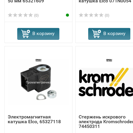
50 мм 65321609
катушка Elco 071N0054
(0)
(0)
В корзину
В корзину
Электромагнитная
Стержень искрового
катушка Elco, 65327118
электрода Kromschrode
74450311