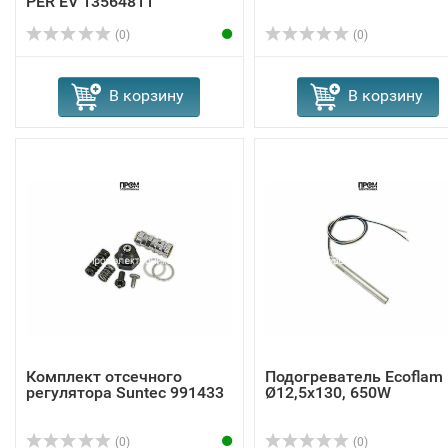
PER EV 13564811
(0)
(0)
В корзину
В корзину
Комплект отсечного
Подогреватель Ecoflam
регулятора Suntec 991433
Ø12,5x130, 650W
(0)
(0)