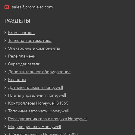
sales@prom-elec.com
РАЗДЕЛЫ
Kromschroder
Тепловая автоматика
Электронные компоненты
Реле пламени
Серводвигатели
Дополнительное оборудование
Клапаны
Датчики пламени Honeywell
Платы управления Honeywell
Контроллеры Honeywell S4565
Топочные автоматы Honeywell
Реле давления газа и воздуха Honeywell
Модули дисплея Honeywell
Таймер продувки Honeywell ST7800