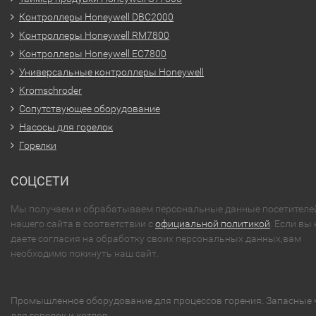
Контроллеры Honeywell DBC2000
Контроллеры Honeywell RM7800
Контроллеры Honeywell EC7800
Универсальные контроллеры Honeywell
Kromschroder
Сопутствующее оборудование
Насосы для горелок
Горелки
СОЦСЕТИ
Мы получаем и обрабатываем персональные данные посетителе
нашего сайта в соответствии с
официальной политикой
. Если вы 
даете согласия на обработку своих персональных данных,вам
необходимо покинуть наш сайт.
Промышленное оборудование для процессов горения. Запасные 
для горелок и котлов