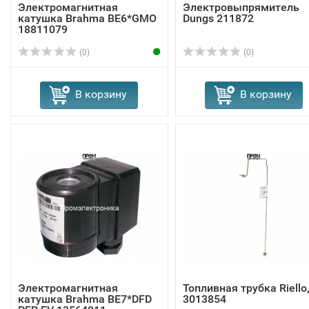
Электромагнитная
Электровыпрямитель
катушка Brahma BE6*GMO
Dungs 211872
18811079
(0)
(0)
В корзину
В корзину
Электромагнитная
Топливная трубка Riello
катушка Brahma BE7*DFD
3013854