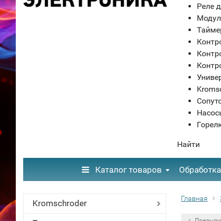
Реле д
Модул
Тайме
Контр
Контр
Контр
Униве
Kroms
Сопут
Насос
Горел
Найти
Каталог товаров
Обработка
Главная
Kromschroder
Предыду