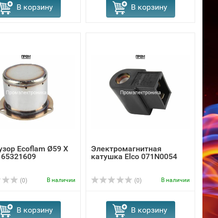
В корзину
В корзину
зор Ecoflam Ø59 X
Электромагнитная
 65321609
катушка Elco 071N0054
В наличии
В наличии
(0)
(0)
В корзину
В корзину