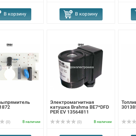
В корзину
В корзину
выпрямитель
Электромагнитная
Топлив
1872
катушка Brahma BE7*DFD
30138
PER EV 13564811
В наличии
В наличии
(0)
(0)