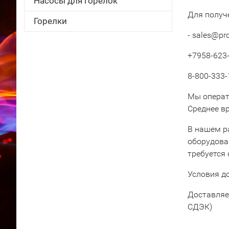
Насосы для горелок
Для получ
Горелки
- sales@pr
+7958-623-
8-800-333-
Мы операт
Среднее вр
В нашем р
оборудова
требуется
Условия д
Доставляе
СДЭК)