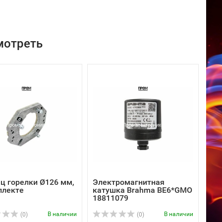
мотреть
ц горелки Ø126 мм,
Электромагнитная
плекте
катушка Brahma BE6*GMO
18811079
В наличии
В наличии
(0)
(0)