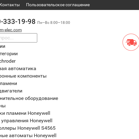
Контакты
​Пользовательское соглашение
0-333-19-98
Пн—Вс 8:00—18:00
m-elec.com
рии
тегории
chroder
вая автоматика
ронные компоненты
пламени
двигатели
нительное оборудование
ны
ки пламени Honeywell
 управления Honeywell
оллеры Honeywell S4565
ные автоматы Honeywell