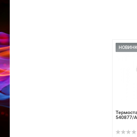
НОВИНК
Термоста
540877/