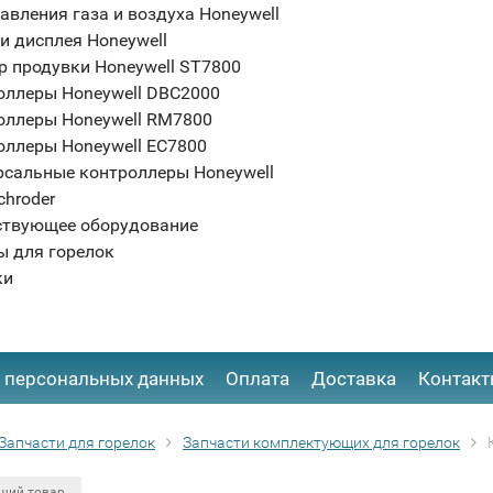
авления газа и воздуха Honeywell
и дисплея Honeywell
р продувки Honeywell ST7800
оллеры Honeywell DBC2000
оллеры Honeywell RM7800
оллеры Honeywell EC7800
рсальные контроллеры Honeywell
chroder
ствующее оборудование
ы для горелок
ки
 персональных данных
Оплата
Доставка
Контак
Запчасти для горелок
Запчасти комплектующих для горелок
щий товар