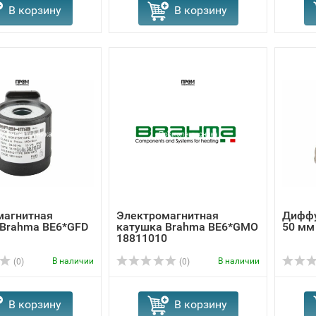
В корзину
В корзину
магнитная
Электромагнитная
Диффу
 Brahma BE6*GFD
катушка Brahma BE6*GMO
50 мм
1
18811010
В наличии
В наличии
(0)
(0)
В корзину
В корзину