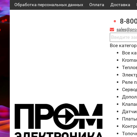
Обработка персональных данных
Оплата
Доставка
8-80
sales@pro
Все катего
Все ка
Kroms
Тепло
Элект
Реле 
Серво
Допол
Клапа
Датчи
Платы
Контр
Топоч