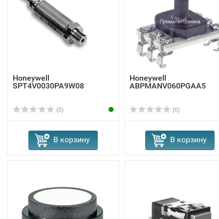
Honeywell
Honeywell
SPT4V0030PA9W08
ABPMANV060PGAA5
(0)
(0)
В корзину
В корзину