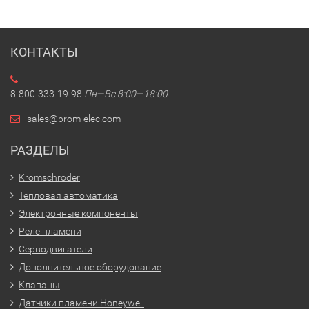
КОНТАКТЫ
8-800-333-19-98
Пн—Вс 8:00—18:00
sales@prom-elec.com
РАЗДЕЛЫ
Kromschroder
Тепловая автоматика
Электронные компоненты
Реле пламени
Серводвигатели
Дополнительное оборудование
Клапаны
Датчики пламени Honeywell