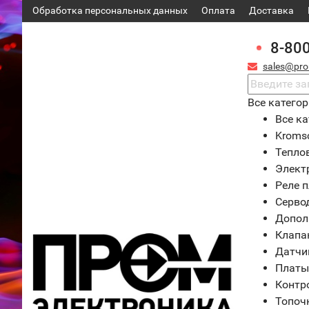
Обработка персональных данных
Оплата
Доставка
8-80
sales@pro
Все катего
Все ка
Kroms
Тепло
Элект
Реле 
Серво
Допол
Клапа
Датчи
Платы
Контр
Топоч