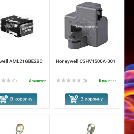
well AML21GBE2BC
Honeywell CSHV1500A-001
В наличии
В наличии
(0)
(0)
В корзину
В корзину