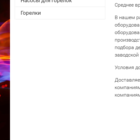
Насосы для горелок
Среднее вр
Горелки
В нашем р
оборудова
оборудова
производс
подбора д
заводской
Условия д
Доставляе
компаниям
компаниям