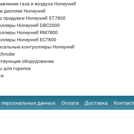
авления газа и воздуха Honeywell
и дисплея Honeywell
р продувки Honeywell ST7800
оллеры Honeywell DBC2000
оллеры Honeywell RM7800
оллеры Honeywell EC7800
рсальные контроллеры Honeywell
chroder
ствующее оборудование
ы для горелок
ки
 персональных данных
Оплата
Доставка
Контак