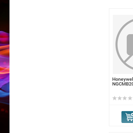
Honeywel
NGCMB2