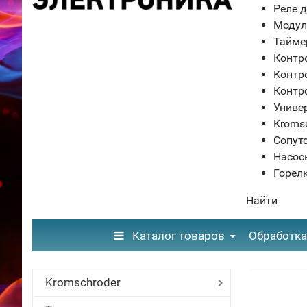
Реле д
Модул
Тайме
Контр
Контр
Контр
Униве
Kroms
Сопут
Насос
Горел
Найти
Каталог товаров
Обработка
Kromschroder