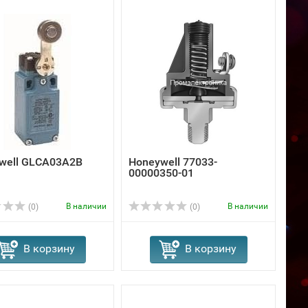
well GLCA03A2B
Honeywell 77033-
00000350-01
В наличии
В наличии
(0)
(0)
В корзину
В корзину