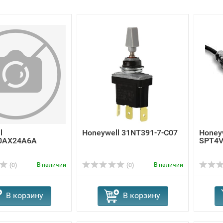
l
Honeywell 31NT391-7-C07
Honey
0AX24A6A
SPT4
В наличии
В наличии
(0)
(0)
В корзину
В корзину