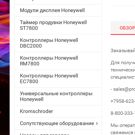
Модули дисплея Honeywell
Таймер продувки Honeywell
ST7800
ОБЗО
Контроллеры Honeywell
DBC2000
Заказывай
Контроллеры Honeywell
Для получ
RM7800
техническ
Контроллеры Honeywell
специалис
EC7800
- sales@pr
Универсальные контроллеры
Honeywell
+7958-623-
Kromschroder
8-800-333-
Сопутствующее оборудование
Мы операт
свяжемся 