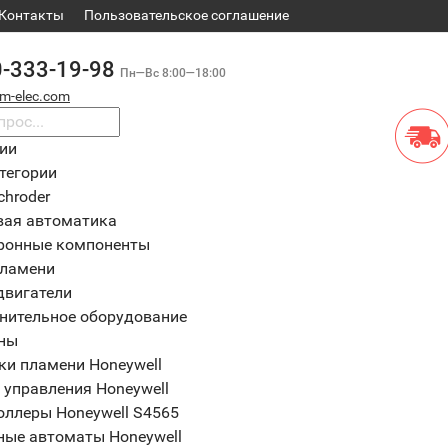
Контакты
​Пользовательское соглашение
0-333-19-98
Пн—Вс 8:00—18:00
m-elec.com
рии
тегории
chroder
вая автоматика
ронные компоненты
пламени
двигатели
нительное оборудование
ны
ки пламени Honeywell
 управления Honeywell
оллеры Honeywell S4565
ные автоматы Honeywell