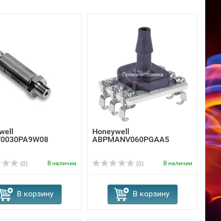
well
Honeywell
V0030PA9W08
ABPMANV060PGAA5
В наличии
В наличии
(0)
(0)
В корзину
В корзину