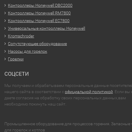
Контроллеры Honeywell DBC2000
Контроллеры Honeywell RM7800
Контроллеры Honeywell EC7800
Универсальные контроллеры Honeywell
Kromschroder
Сопутствующее оборудование
Насосы для горелок
Горелки
СОЦСЕТИ
Мы получаем и обрабатываем персональные данные посетителе
нашего сайта в соответствии с
официальной политикой
. Если вы 
даете согласия на обработку своих персональных данных,вам
необходимо покинуть наш сайт.
Промышленное оборудование для процессов горения. Запасные 
для горелок и котлов