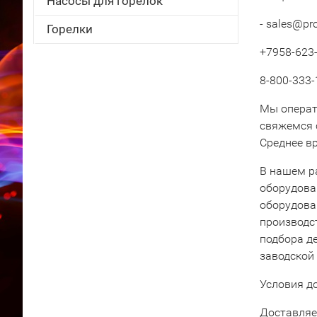
Насосы для горелок
- sales@pr
Горелки
+7958-623-
8-800-333-
Мы операт
свяжемся 
Среднее вр
В нашем р
оборудова
оборудова
производс
подбора д
заводской
Условия д
Доставляе