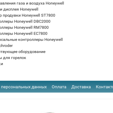
авления газа и воздуха Honeywell
и дисплея Honeywell
р продувки Honeywell ST7800
оллеры Honeywell DBC2000
оллеры Honeywell RM7800
оллеры Honeywell EC7800
рсальные контроллеры Honeywell
chroder
ствующее оборудование
ы для горелок
ки
 персональных данных
Оплата
Доставка
Контак