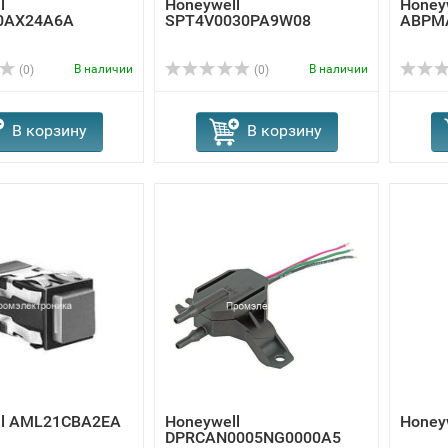
l
Honeywell
Honey
0AX24A6A
SPT4V0030PA9W08
ABPM
В наличии
В наличии
(0)
(0)
В корзину
В корзину
ll AML21CBA2EA
Honeywell
Honey
DPRCAN0005NG0000A5