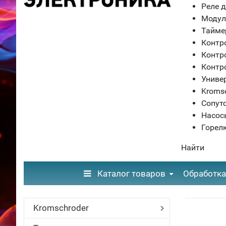
Реле д
Модул
Тайме
Контр
Контр
Контр
Униве
Kroms
Сопут
Насос
Горел
Найти
Каталог товаров
Обработка
Kromschroder