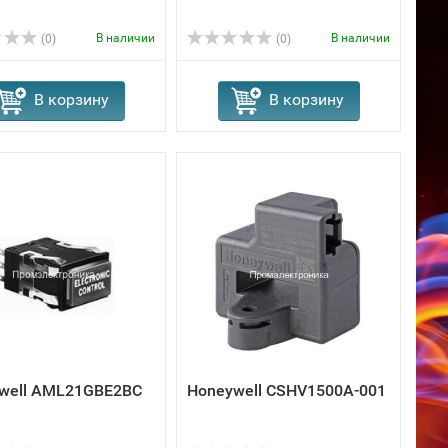
В наличии
В наличии
(0)
(0)
В корзину
В корзину
well AML21GBE2BC
Honeywell CSHV1500A-001