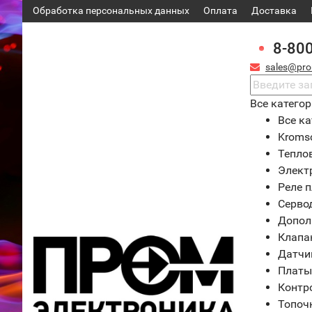
Обработка персональных данных
Оплата
Доставка
8-80
sales@pro
Все катего
Все ка
Kroms
Тепло
Элект
Реле 
Серво
Допол
Клапа
Датчи
Платы
Контр
Топоч