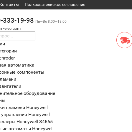
Контакты
​Пользовательское соглашение
0-333-19-98
Пн—Вс 8:00—18:00
m-elec.com
рии
тегории
chroder
вая автоматика
ронные компоненты
пламени
двигатели
нительное оборудование
ны
ки пламени Honeywell
 управления Honeywell
оллеры Honeywell S4565
ные автоматы Honeywell