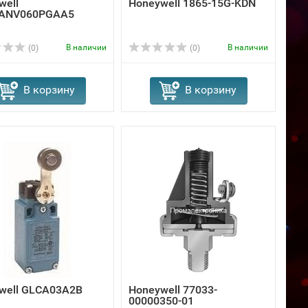
well
Honeywell 1865-15G-KDN
ANV060PGAA5
В наличии
В наличии
(0)
(0)
В корзину
В корзину
well GLCA03A2B
Honeywell 77033-
00000350-01