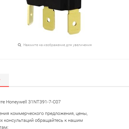
Нажмите на изображение для увеличения
Р
те Honeywell 31NT391-7-C07
ения коммерческого предложения, цены,
их консультаций обращайтесь к нашим
там: