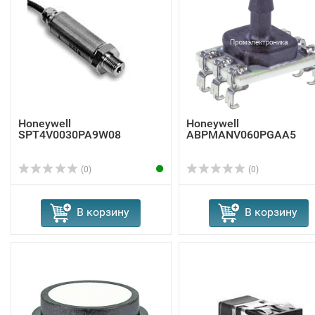
Honeywell
Honeywell
SPT4V0030PA9W08
ABPMANV060PGAA5
(0)
(0)
В корзину
В корзину