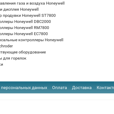
авления газа и воздуха Honeywell
и дисплея Honeywell
р продувки Honeywell ST7800
оллеры Honeywell DBC2000
оллеры Honeywell RM7800
оллеры Honeywell EC7800
рсальные контроллеры Honeywell
chroder
ствующее оборудование
ы для горелок
ки
 персональных данных
Оплата
Доставка
Контак