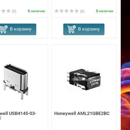
В наличии
В наличии
(0)
(0)
В корзину
В корзину
well USB4145-03-
Honeywell AML21GBE2BC
C