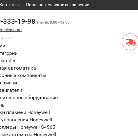
Контакты
​Пользовательское соглашение
0-333-19-98
Пн—Вс 8:00—18:00
m-elec.com
рии
тегории
chroder
вая автоматика
ронные компоненты
пламени
двигатели
нительное оборудование
ны
ки пламени Honeywell
 управления Honeywell
оллеры Honeywell S4565
ные автоматы Honeywell