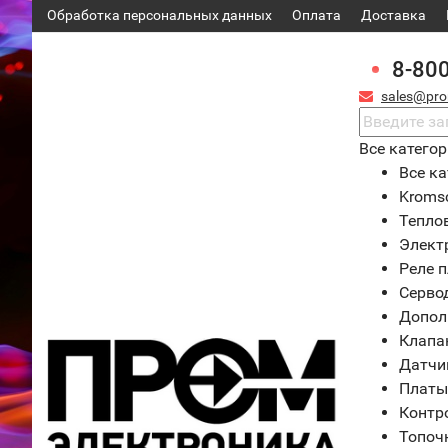
Обработка персональных данных
Оплата
Доставка
8-80
sales@pro
Все катего
Все ка
Kroms
Тепло
Элект
Реле 
Серво
Допол
Клапа
Датчи
Платы
Контр
Топоч