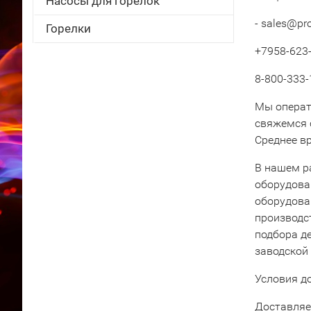
Насосы для горелок
- sales@pr
Горелки
+7958-623-
8-800-333-
Мы операт
свяжемся 
Среднее вр
В нашем р
оборудова
оборудова
производс
подбора д
заводской
Условия д
Доставляе