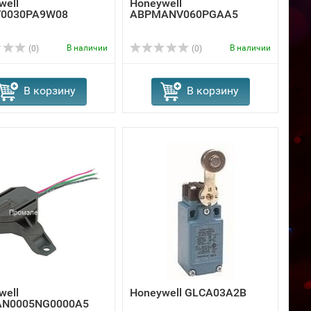
well
Honeywell
V0030PA9W08
ABPMANV060PGAA5
В наличии
В наличии
(0)
(0)
В корзину
В корзину
well
Honeywell GLCA03A2B
AN0005NG0000A5