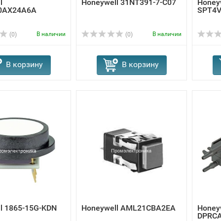
l
Honeywell 31NT391-7-C07
Honey
0AX24A6A
SPT4
В наличии
В наличии
(0)
(0)
В корзину
В корзину
l 1865-15G-KDN
Honeywell AML21CBA2EA
Honey
DPRC