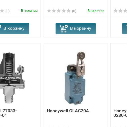
В наличии
В наличии
(0)
(0)
В корзину
В корзину
l 77033-
Honeywell GLAC20A
Honey
-01
0230-