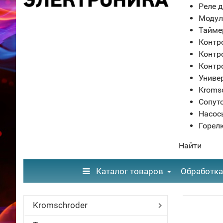
Реле д
Модул
Тайме
Контр
Контр
Контр
Униве
Kroms
Сопут
Насос
Горел
Найти
Каталог товаров
Обработка
Kromschroder