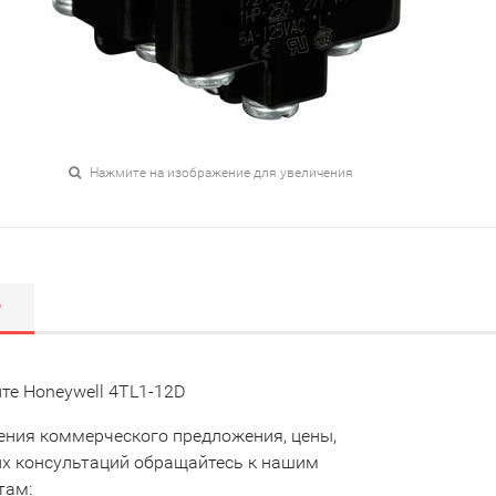
Нажмите на изображение для увеличения
Р
те Honeywell 4TL1-12D
ения коммерческого предложения, цены,
их консультаций обращайтесь к нашим
там: