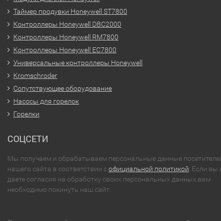
Таймер продувки Honeywell ST7800
Контроллеры Honeywell DBC2000
Контроллеры Honeywell RM7800
Контроллеры Honeywell EC7800
Универсальные контроллеры Honeywell
Kromschroder
Сопутствующее оборудование
Насосы для горелок
Горелки
СОЦСЕТИ
Мы получаем и обрабатываем персональные данные посетителе
нашего сайта в соответствии с
официальной политикой
. Если вы 
даете согласия на обработку своих персональных данных,вам
необходимо покинуть наш сайт.