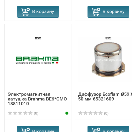
В корзину
В корзину
Электромагнитная
Диффузор Ecoflam Ø59 
катушка Brahma BE6*GMO
50 мм 65321609
18811010
(0)
(0)
В корзину
В корзину