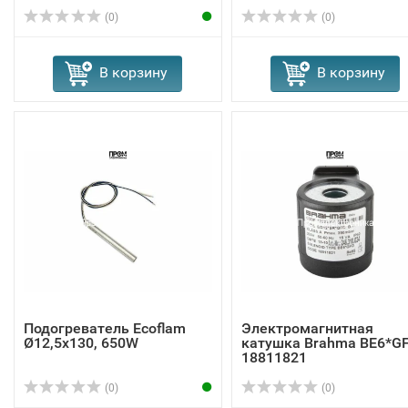
(0)
(0)
В корзину
В корзину
Подогреватель Ecoflam
Электромагнитная
Ø12,5x130, 650W
катушка Brahma BE6*G
18811821
(0)
(0)