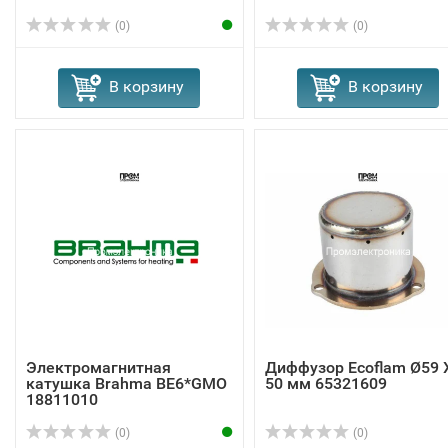
(0)
(0)
В корзину
В корзину
Электромагнитная
Диффузор Ecoflam Ø59 
катушка Brahma BE6*GMO
50 мм 65321609
18811010
(0)
(0)