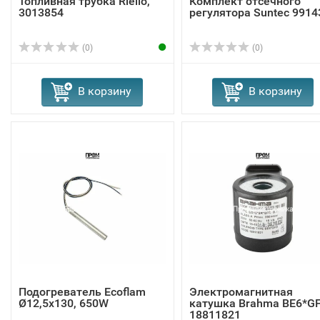
Топливная трубка Riello,
Комплект отсечного
3013854
регулятора Suntec 9914
(0)
(0)
В корзину
В корзину
Подогреватель Ecoflam
Электромагнитная
Ø12,5x130, 650W
катушка Brahma BE6*G
18811821