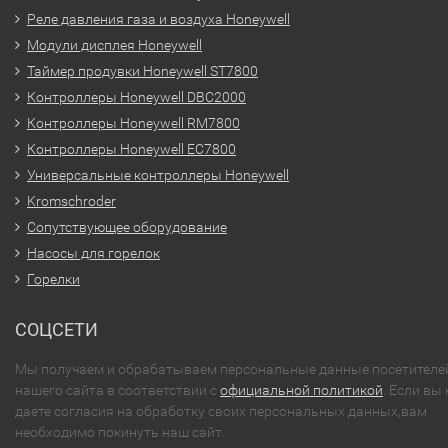
Реле давления газа и воздуха Honeywell
Модули дисплея Honeywell
Таймер продувки Honeywell ST7800
Контроллеры Honeywell DBC2000
Контроллеры Honeywell RM7800
Контроллеры Honeywell EC7800
Универсальные контроллеры Honeywell
Kromschroder
Сопутствующее оборудование
Насосы для горелок
Горелки
СОЦСЕТИ
Мы получаем и обрабатываем персональные данные посетителе
нашего сайта в соответствии с
официальной политикой
. Если вы 
даете согласия на обработку своих персональных данных,вам
необходимо покинуть наш сайт.