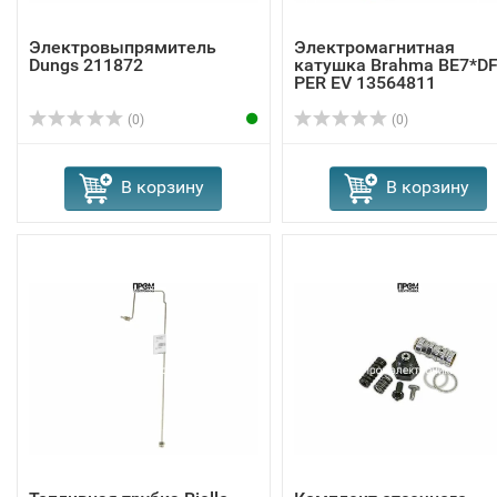
Электровыпрямитель
Электромагнитная
Dungs 211872
катушка Brahma BE7*D
PER EV 13564811
(0)
(0)
В корзину
В корзину