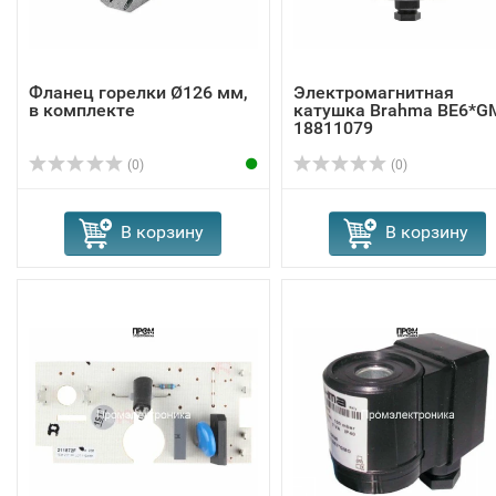
Фланец горелки Ø126 мм,
Электромагнитная
в комплекте
катушка Brahma BE6*G
18811079
(0)
(0)
В корзину
В корзину