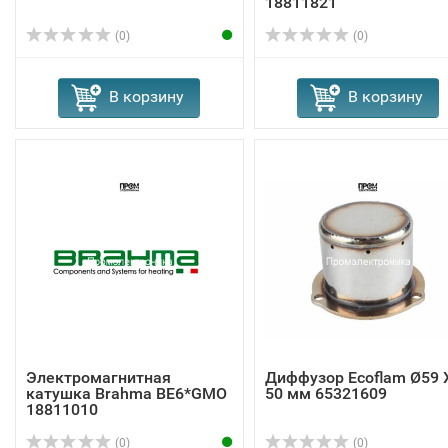
18811821
(0)
(0)
В корзину
В корзину
Электромагнитная
Диффузор Ecoflam Ø59 
катушка Brahma BE6*GMO
50 мм 65321609
18811010
(0)
(0)