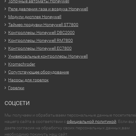
Топочные автоматы Honeywell
Реле давления газа и воздуха Honeywell
Модули дисплея Honeywell
Таймер продувки Honeywell ST7800
Контроллеры Honeywell DBC2000
Контроллеры Honeywell RM7800
Контроллеры Honeywell EC7800
Универсальные контроллеры Honeywell
Kromschroder
Сопутствующее оборудование
Насосы для горелок
Горелки
СОЦСЕТИ
Мы получаем и обрабатываем персональные данные посетителе
нашего сайта в соответствии с
официальной политикой
. Если вы 
даете согласия на обработку своих персональных данных,вам
необходимо покинуть наш сайт.