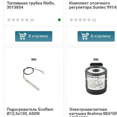
Топливная трубка Riello,
Комплект отсечного
3013854
регулятора Suntec 9914
(0)
(0)
В корзину
В корзину
Подогреватель Ecoflam
Электромагнитная
Ø12,5x130, 650W
катушка Brahma BE6*G