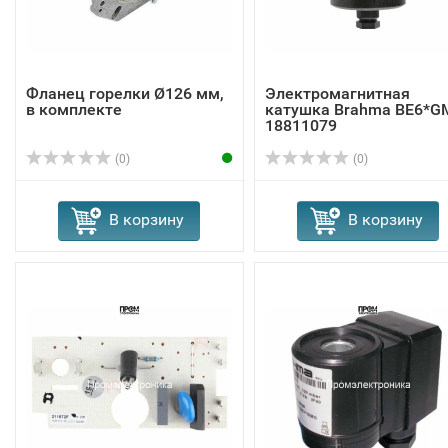
Фланец горелки Ø126 мм,
Электромагнитная
в комплекте
катушка Brahma BE6*G
18811079
(0)
(0)
В корзину
В корзину