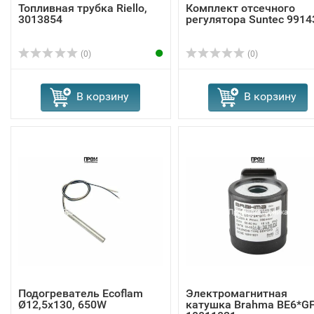
Топливная трубка Riello,
Комплект отсечного
3013854
регулятора Suntec 9914
(0)
(0)
В корзину
В корзину
Подогреватель Ecoflam
Электромагнитная
Ø12,5x130, 650W
катушка Brahma BE6*G