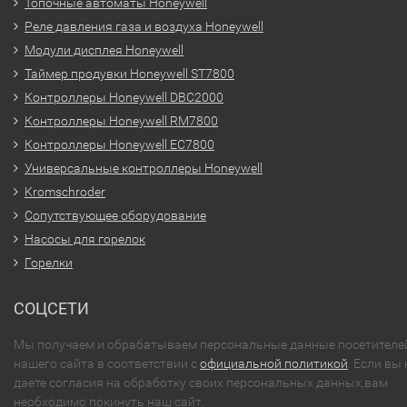
Топочные автоматы Honeywell
Реле давления газа и воздуха Honeywell
Модули дисплея Honeywell
Таймер продувки Honeywell ST7800
Контроллеры Honeywell DBC2000
Контроллеры Honeywell RM7800
Контроллеры Honeywell EC7800
Универсальные контроллеры Honeywell
Kromschroder
Сопутствующее оборудование
Насосы для горелок
Горелки
СОЦСЕТИ
Мы получаем и обрабатываем персональные данные посетителе
нашего сайта в соответствии с
официальной политикой
. Если вы 
даете согласия на обработку своих персональных данных,вам
необходимо покинуть наш сайт.