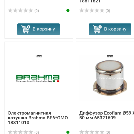
18811821
(0)
(0)
В корзину
В корзину
Электромагнитная
Диффузор Ecoflam Ø59 
катушка Brahma BE6*GMO
50 мм 65321609
18811010
(0)
(0)