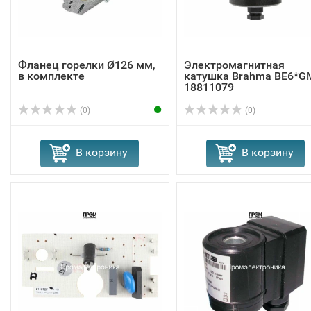
Фланец горелки Ø126 мм,
Электромагнитная
в комплекте
катушка Brahma BE6*G
18811079
(0)
(0)
В корзину
В корзину