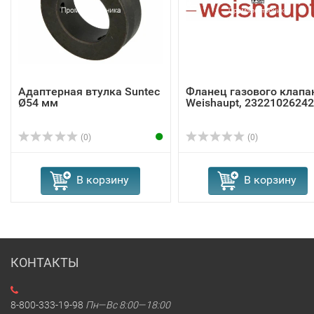
Адаптерная втулка Suntec
Фланец газового клапа
Ø54 мм
Weishaupt, 23221026242
(0)
(0)
В корзину
В корзину
КОНТАКТЫ
8-800-333-19-98
Пн—Вс 8:00—18:00