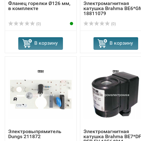
Фланец горелки Ø126 мм,
Электромагнитная
в комплекте
катушка Brahma BE6*G
18811079
(0)
(0)
В корзину
В корзину
Электровыпрямитель
Электромагнитная
Dungs 211872
катушка Brahma BE7*D