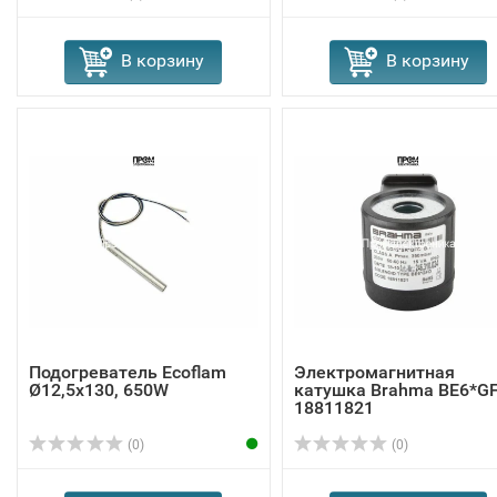
В корзину
В корзину
Подогреватель Ecoflam
Электромагнитная
Ø12,5x130, 650W
катушка Brahma BE6*G
18811821
(0)
(0)