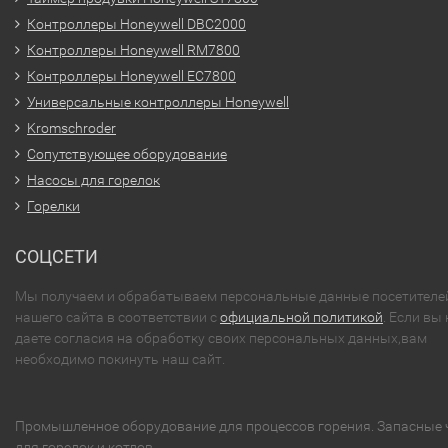
Контроллеры Honeywell DBC2000
Контроллеры Honeywell RM7800
Контроллеры Honeywell EC7800
Универсальные контроллеры Honeywell
Kromschroder
Сопутствующее оборудование
Насосы для горелок
Горелки
СОЦСЕТИ
Мы получаем и обрабатываем персональные данные посетителе
нашего сайта в соответствии с
официальной политикой
. Если вы 
даете согласия на обработку своих персональных данных,вам
необходимо покинуть наш сайт.
Промышленное оборудование для процессов горения. Запасные 
для горелок и котлов