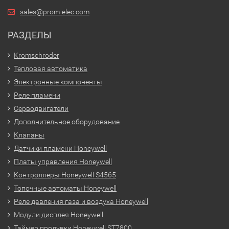
sales@prom-elec.com
РАЗДЕЛЫ
Kromschroder
Тепловая автоматика
Электронные компоненты
Реле пламени
Серводвигатели
Дополнительное оборудование
Клапаны
Датчики пламени Honeywell
Платы управления Honeywell
Контроллеры Honeywell S4565
Топочные автоматы Honeywell
Реле давления газа и воздуха Honeywell
Модули дисплея Honeywell
Таймер продувки Honeywell ST7800