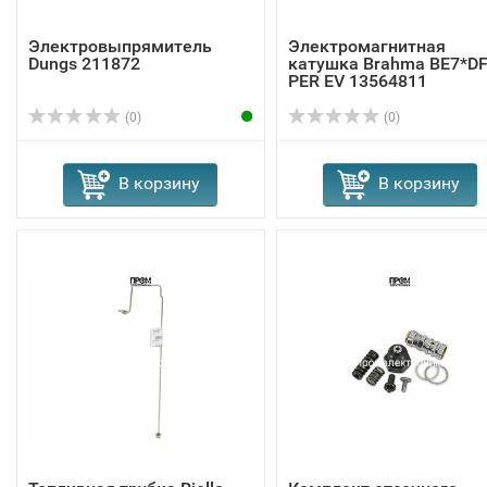
Электровыпрямитель
Электромагнитная
Dungs 211872
катушка Brahma BE7*D
PER EV 13564811
(0)
(0)
В корзину
В корзину