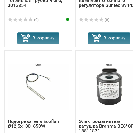
Топливная трубка Riello,
Комплект отсечного
3013854
регулятора Suntec 9914
(0)
(0)
В корзину
В корзину
Подогреватель Ecoflam
Электромагнитная
Ø12,5x130, 650W
катушка Brahma BE6*G
18811821