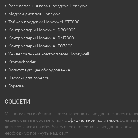
Реле давления газа и воздуха Honeywell
Модули дисплея Honeywell
Таймер продувки Honeywell ST7800
Контроллеры Honeywell DBC2000
Контроллеры Honeywell RM7800
Контроллеры Honeywell EC7800
Универсальные контроллеры Honeywell
Kromschroder
Сопутствующее оборудование
Насосы для горелок
Горелки
СОЦСЕТИ
Мы получаем и обрабатываем персональные данные посетителе
нашего сайта в соответствии с
официальной политикой
. Если вы 
даете согласия на обработку своих персональных данных,вам
необходимо покинуть наш сайт.