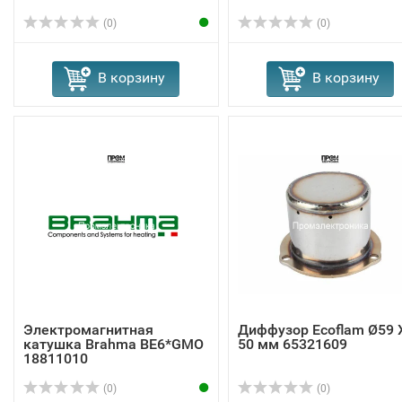
(0)
(0)
В корзину
В корзину
Электромагнитная
Диффузор Ecoflam Ø59 
катушка Brahma BE6*GMO
50 мм 65321609
18811010
(0)
(0)