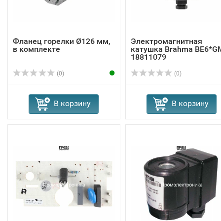
Фланец горелки Ø126 мм,
Электромагнитная
в комплекте
катушка Brahma BE6*G
18811079
(0)
(0)
В корзину
В корзину