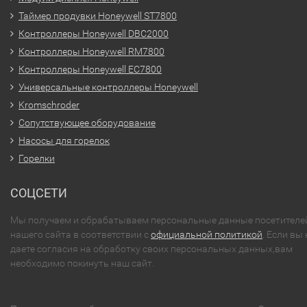
Таймер продувки Honeywell ST7800
Контроллеры Honeywell DBC2000
Контроллеры Honeywell RM7800
Контроллеры Honeywell EC7800
Универсальные контроллеры Honeywell
Kromschroder
Сопутствующее оборудование
Насосы для горелок
Горелки
СОЦСЕТИ
Мы получаем и обрабатываем персональные данные посетителе
нашего сайта в соответствии с
официальной политикой
. Если вы 
даете согласия на обработку своих персональных данных,вам
необходимо покинуть наш сайт.