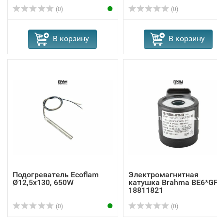
(0)
(0)
В корзину
В корзину
Подогреватель Ecoflam
Электромагнитная
Ø12,5x130, 650W
катушка Brahma BE6*G
18811821
(0)
(0)