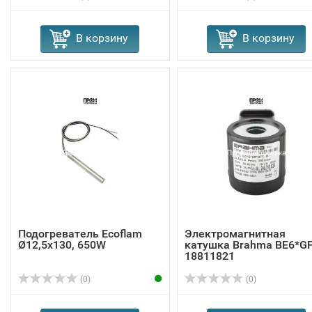
В корзину
В корзину
Подогреватель Ecoflam
Электромагнитная
Ø12,5x130, 650W
катушка Brahma BE6*G
18811821
(0)
(0)