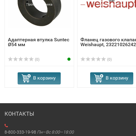
Адаптерная втулка Suntec
Фланец газового клапа
Ø54 мм
Weishaupt, 23221026242
(0)
(0)
В корзину
В корзину
КОНТАКТЫ
8-800-333-19-98
Пн—Вс 8:00—18:00