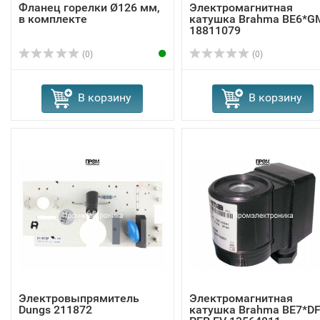
Фланец горелки Ø126 мм,
Электромагнитная
в комплекте
катушка Brahma BE6*G
18811079
(0)
(0)
В корзину
В корзину
Электровыпрямитель
Электромагнитная
Dungs 211872
катушка Brahma BE7*D