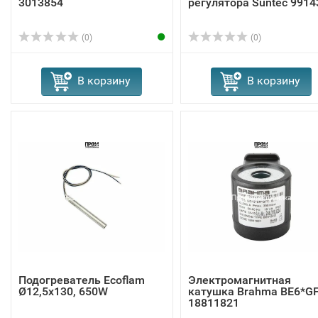
3013854
регулятора Suntec 9914
(0)
(0)
В корзину
В корзину
Подогреватель Ecoflam
Электромагнитная
Ø12,5x130, 650W
катушка Brahma BE6*G
18811821