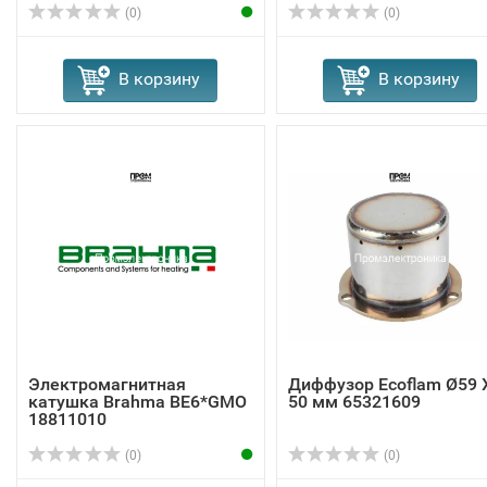
(0)
(0)
В корзину
В корзину
Электромагнитная
Диффузор Ecoflam Ø59 
катушка Brahma BE6*GMO
50 мм 65321609
18811010
(0)
(0)