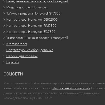
Реле давления газа и воздуха Honeywell
Модули дисплея Honeywell
Таймер продувки Honeywell ST7800
Контроллеры Honeywell DBC2000
Контроллеры Honeywell RM7800
Контроллеры Honeywell EC7800
Универсальные контроллеры Honeywell
Kromschroder
Сопутствующее оборудование
Насосы для горелок
Горелки
СОЦСЕТИ
Мы получаем и обрабатываем персональные данные посетителе
нашего сайта в соответствии с
официальной политикой
. Если вы 
даете согласия на обработку своих персональных данных,вам
необходимо покинуть наш сайт.