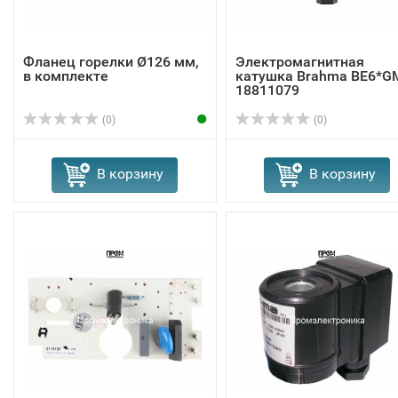
Фланец горелки Ø126 мм,
Электромагнитная
в комплекте
катушка Brahma BE6*G
18811079
(0)
(0)
В корзину
В корзину