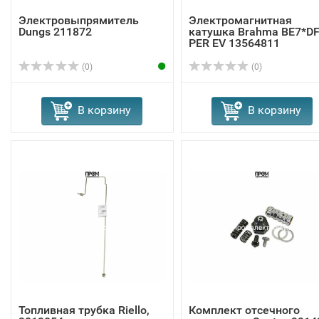
Электровыпрямитель
Электромагнитная
Dungs 211872
катушка Brahma BE7*D
PER EV 13564811
(0)
(0)
В корзину
В корзину
Топливная трубка Riello,
Комплект отсечного