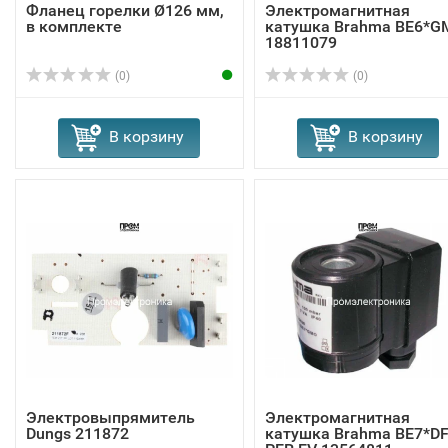
Фланец горелки Ø126 мм,
Электромагнитная
в комплекте
катушка Brahma BE6*G
18811079
(0)
(0)
В корзину
В корзину
Электровыпрямитель
Электромагнитная
Dungs 211872
катушка Brahma BE7*D