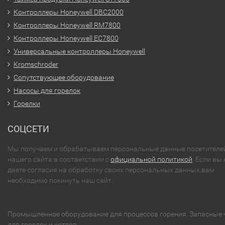
Контроллеры Honeywell DBC2000
Контроллеры Honeywell RM7800
Контроллеры Honeywell EC7800
Универсальные контроллеры Honeywell
Kromschroder
Сопутствующее оборудование
Насосы для горелок
Горелки
СОЦСЕТИ
Мы получаем и обрабатываем персональные данные посетителе
нашего сайта в соответствии с
официальной политикой
. Если вы 
даете согласия на обработку своих персональных данных,вам
необходимо покинуть наш сайт.
Промышленное оборудование для процессов горения. Запасные 
для горелок и котлов