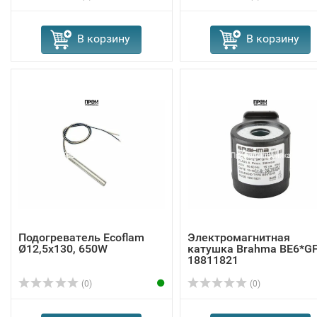
В корзину
В корзину
Подогреватель Ecoflam
Электромагнитная
Ø12,5x130, 650W
катушка Brahma BE6*G
18811821
(0)
(0)