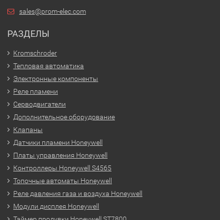
sales@prom-elec.com
РАЗДЕЛЫ
Kromschroder
Тепловая автоматика
Электронные компоненты
Реле пламени
Серводвигатели
Дополнительное оборудование
Клапаны
Датчики пламени Honeywell
Платы управления Honeywell
Контроллеры Honeywell S4565
Топочные автоматы Honeywell
Реле давления газа и воздуха Honeywell
Модули дисплея Honeywell
Таймер продувки Honeywell ST7800