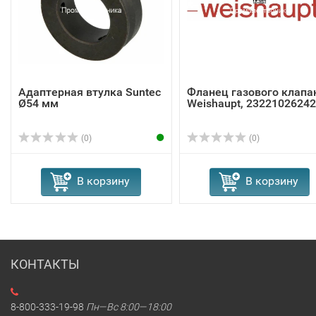
Адаптерная втулка Suntec
Фланец газового клапа
Ø54 мм
Weishaupt, 23221026242
(0)
(0)
В корзину
В корзину
КОНТАКТЫ
8-800-333-19-98
Пн—Вс 8:00—18:00