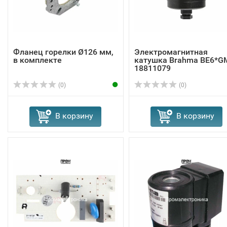
Фланец горелки Ø126 мм,
Электромагнитная
в комплекте
катушка Brahma BE6*G
18811079
(0)
(0)
В корзину
В корзину