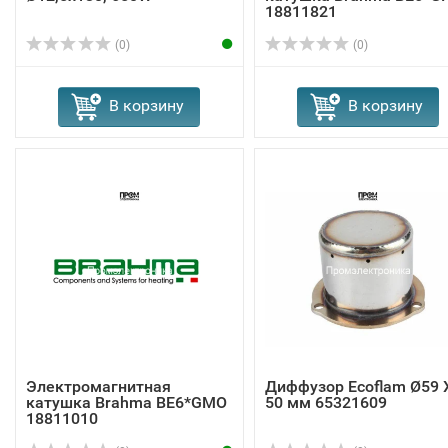
18811821
(0)
(0)
В корзину
В корзину
Электромагнитная
Диффузор Ecoflam Ø59 
катушка Brahma BE6*GMO
50 мм 65321609
18811010