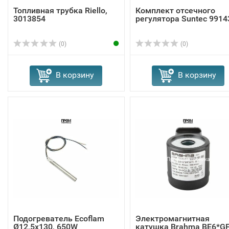
Топливная трубка Riello,
Комплект отсечного
3013854
регулятора Suntec 9914
(0)
(0)
В корзину
В корзину
Подогреватель Ecoflam
Электромагнитная
Ø12,5x130, 650W
катушка Brahma BE6*G