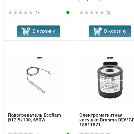
(0)
(0)
В корзину
В корзину
Подогреватель Ecoflam
Электромагнитная
Ø12,5x130, 650W
катушка Brahma BE6*G
18811821