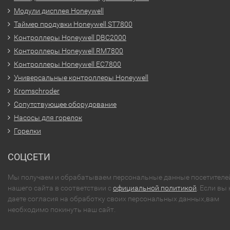
Модули дисплея Honeywell
Таймер продувки Honeywell ST7800
Контроллеры Honeywell DBC2000
Контроллеры Honeywell RM7800
Контроллеры Honeywell EC7800
Универсальные контроллеры Honeywell
Kromschroder
Сопутствующее оборудование
Насосы для горелок
Горелки
СОЦСЕТИ
Мы получаем и обрабатываем персональные данные посетителе
нашего сайта в соответствии с
официальной политикой
. Если вы 
даете согласия на обработку своих персональных данных,вам
необходимо покинуть наш сайт.