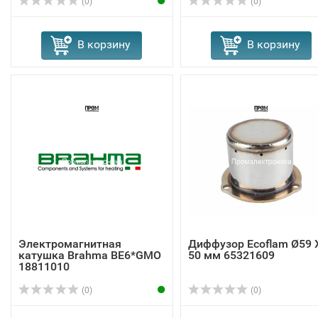
(0)
(0)
В корзину
В корзину
Электромагнитная
Диффузор Ecoflam Ø59 
катушка Brahma BE6*GMO
50 мм 65321609
18811010
(0)
(0)