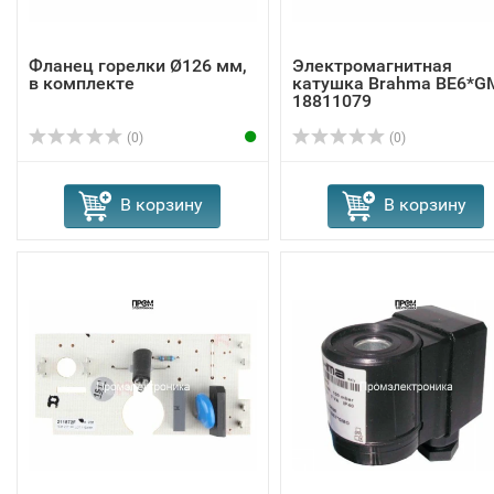
Фланец горелки Ø126 мм,
Электромагнитная
в комплекте
катушка Brahma BE6*G
18811079
(0)
(0)
В корзину
В корзину