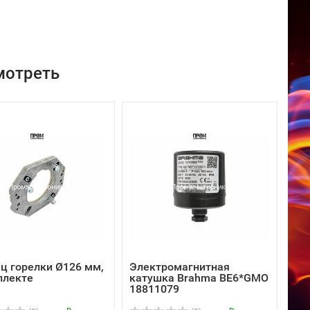
мотреть
ц горелки Ø126 мм,
Электромагнитная
плекте
катушка Brahma BE6*GMO
18811079