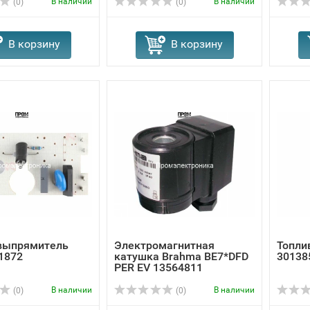
В наличии
В наличии
(0)
(0)
В корзину
В корзину
выпрямитель
Электромагнитная
Топлив
1872
катушка Brahma BE7*DFD
30138
PER EV 13564811
В наличии
В наличии
(0)
(0)