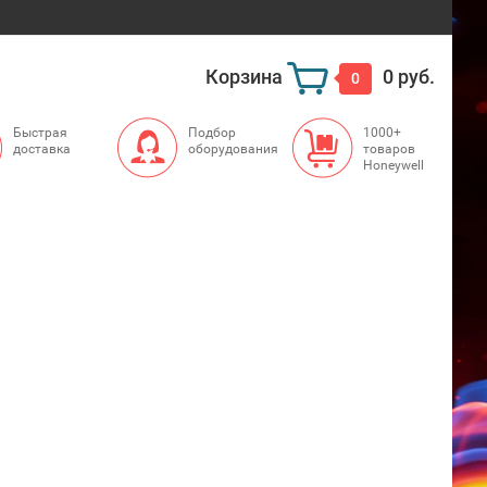
Корзина
0 руб.
0
Быстрая
Подбор
1000+
доставка
оборудования
товаров
Honeywell