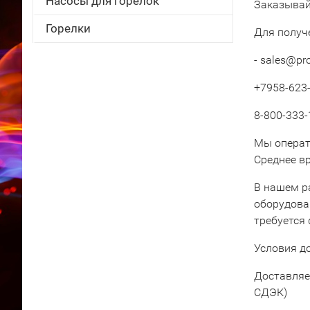
Насосы для горелок
Заказывайт
Горелки
Для получ
- sales@pr
+7958-623-
8-800-333-
Мы операт
Среднее вр
В нашем р
оборудова
требуется
Условия д
Доставляе
СДЭК)