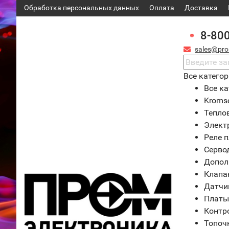
Обработка персональных данных
Оплата
Доставка
8-80
sales@pro
Все катего
Все ка
Kroms
Тепло
Элект
Реле 
Серво
Допол
Клапа
Датчи
Платы
Контр
Топоч