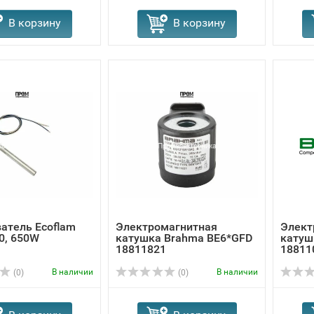
В корзину
В корзину
атель Ecoflam
Электромагнитная
Элект
0, 650W
катушка Brahma BE6*GFD
катуш
18811821
18811
В наличии
В наличии
(0)
(0)