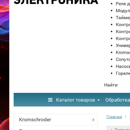
Реле д
Модул
Тайме
Контр
Контр
Контр
Униве
Kroms
Сопут
Насос
Горел
Найти
Каталог товаров
Обработка
Главная
Kromschroder
Предыду