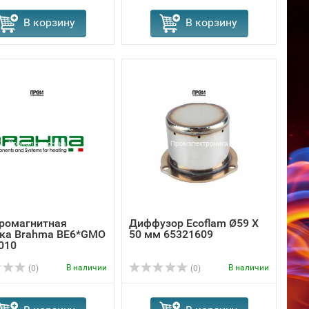
В корзину
В корзину
ромагнитная
Диффузор Ecoflam Ø59 X
ка Brahma BE6*GMO
50 мм 65321609
010
В наличии
В наличии
(0)
(0)