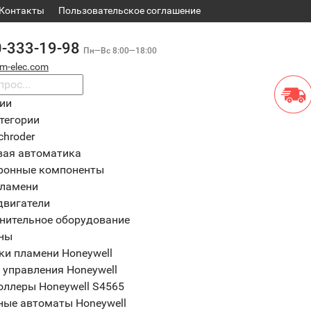
Контакты
​Пользовательское соглашение
0-333-19-98
Пн—Вс 8:00—18:00
m-elec.com
рии
тегории
chroder
вая автоматика
ронные компоненты
пламени
двигатели
нительное оборудование
ны
ки пламени Honeywell
 управления Honeywell
оллеры Honeywell S4565
ные автоматы Honeywell