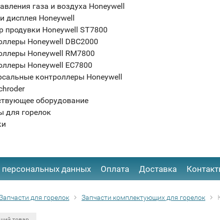
авления газа и воздуха Honeywell
и дисплея Honeywell
р продувки Honeywell ST7800
оллеры Honeywell DBC2000
оллеры Honeywell RM7800
оллеры Honeywell EC7800
рсальные контроллеры Honeywell
chroder
ствующее оборудование
ы для горелок
ки
 персональных данных
Оплата
Доставка
Контак
Запчасти для горелок
Запчасти комплектующих для горелок
щий товар