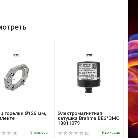
мотреть
ц горелки Ø126 мм,
Электромагнитная
плекте
катушка Brahma BE6*GMO
18811079
В наличии
В наличии
(0)
(0)