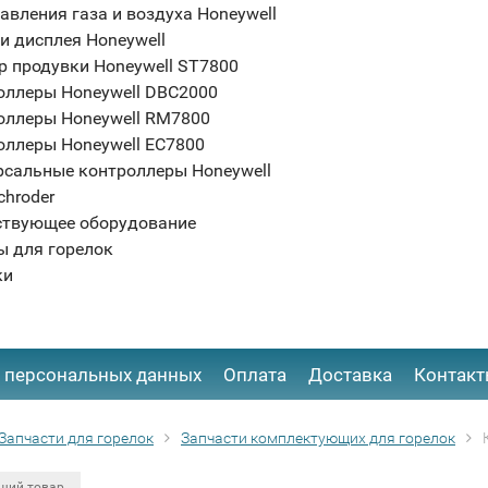
авления газа и воздуха Honeywell
и дисплея Honeywell
р продувки Honeywell ST7800
оллеры Honeywell DBC2000
оллеры Honeywell RM7800
оллеры Honeywell EC7800
рсальные контроллеры Honeywell
chroder
ствующее оборудование
ы для горелок
ки
 персональных данных
Оплата
Доставка
Контак
Запчасти для горелок
Запчасти комплектующих для горелок
щий товар