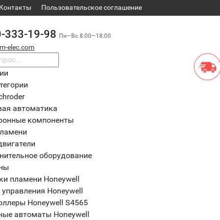
Контакты
​Пользовательское соглашение
0-333-19-98
Пн—Вс 8:00—18:00
m-elec.com
рии
тегории
chroder
вая автоматика
ронные компоненты
пламени
двигатели
нительное оборудование
ны
ки пламени Honeywell
 управления Honeywell
оллеры Honeywell S4565
ные автоматы Honeywell