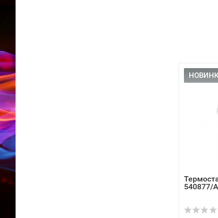
НОВИНК
Термоста
540877/