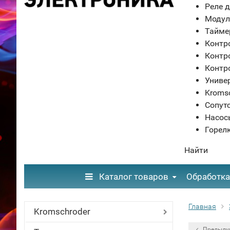
Реле д
Модул
Тайме
Контр
Контр
Контр
Униве
Kroms
Сопут
Насос
Горел
Найти
Каталог товаров
Обработка
Главная
Kromschroder
Предыду