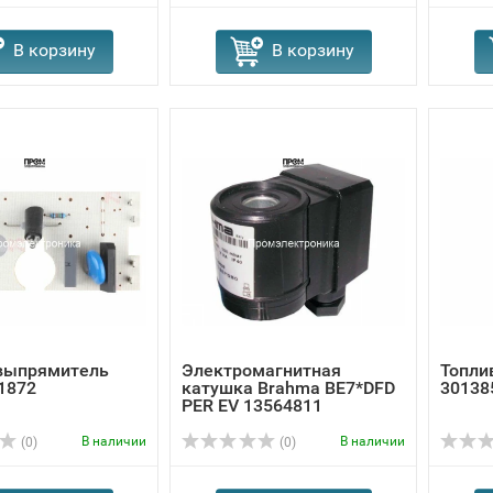
В корзину
В корзину
выпрямитель
Электромагнитная
Топлив
1872
катушка Brahma BE7*DFD
30138
PER EV 13564811
В наличии
В наличии
(0)
(0)