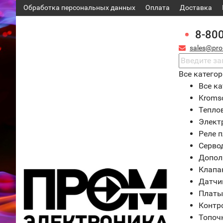
Обработка персональных данных
Оплата
Доставка
8-80
sales@pro
Все катего
Все ка
Kroms
Тепло
Элект
Реле 
Серво
Допол
Клапа
Датчи
Платы
Контр
Топоч