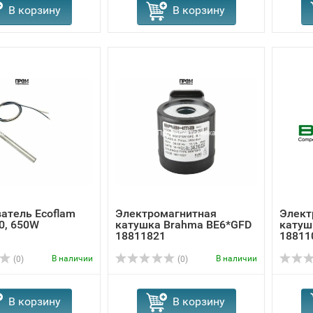
В корзину
В корзину
атель Ecoflam
Электромагнитная
Элект
0, 650W
катушка Brahma BE6*GFD
катуш
18811821
18811
В наличии
В наличии
(0)
(0)
В корзину
В корзину