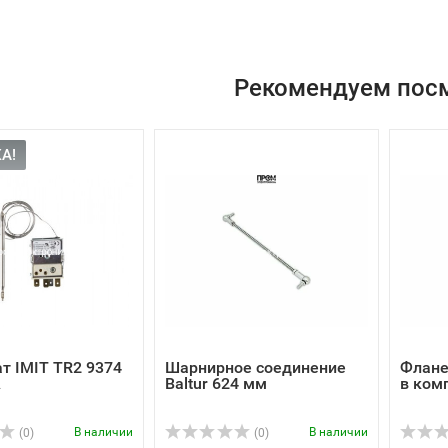
Рекомендуем пос
А!
т IMIT TR2 9374
Шарнирное соединение
Флане
A
Baltur 624 мм
в ком
В наличии
В наличии
(0)
(0)