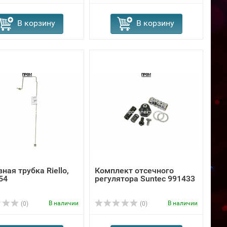
В корзину
В корзину
ная трубка Riello,
Комплект отсечного
54
регулятора Suntec 991433
В наличии
В наличии
(0)
(0)