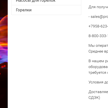
Насосы для горелок
Для получ
Горелки
- sales@pr
+7958-623-
8-800-333-
Мы операт
Среднее вр
В нашем р
оборудова
требуется
Условия д
Доставляе
СДЭК)