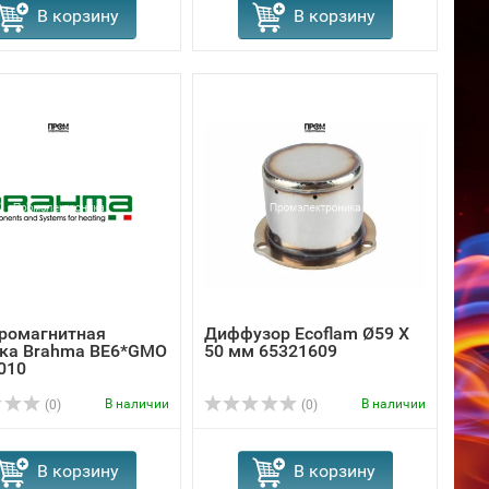
В корзину
В корзину
ромагнитная
Диффузор Ecoflam Ø59 X
ка Brahma BE6*GMO
50 мм 65321609
010
В наличии
В наличии
(0)
(0)
В корзину
В корзину