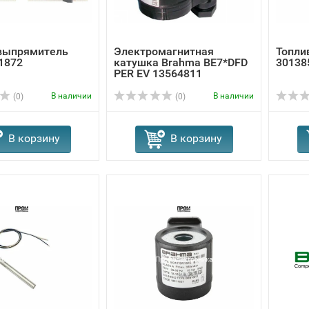
выпрямитель
Электромагнитная
Топлив
1872
катушка Brahma BE7*DFD
30138
PER EV 13564811
В наличии
В наличии
(0)
(0)
В корзину
В корзину