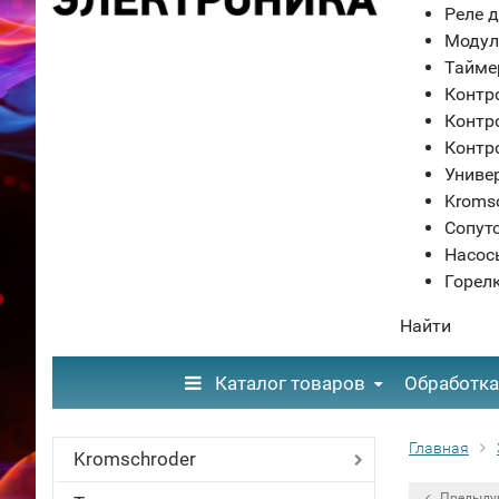
Реле д
Модул
Тайме
Контр
Контр
Контр
Униве
Kroms
Сопут
Насос
Горел
Найти
Каталог товаров
Обработка
Главная
Kromschroder
Предыду