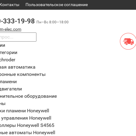
Контакты
​Пользовательское соглашение
0-333-19-98
Пн—Вс 8:00—18:00
m-elec.com
рии
тегории
chroder
вая автоматика
ронные компоненты
пламени
двигатели
нительное оборудование
ны
ки пламени Honeywell
 управления Honeywell
оллеры Honeywell S4565
ные автоматы Honeywell