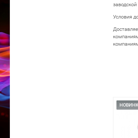
заводской
Условия д
Доставляе
компаниям
компаниям
НОВИНК