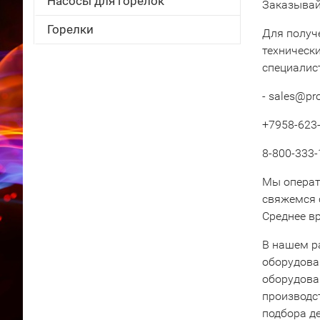
Насосы для горелок
Заказывай
Горелки
Для получ
техническ
специалис
- sales@pr
+7958-623-
8-800-333-
Мы операт
свяжемся 
Среднее вр
В нашем р
оборудова
оборудова
производс
подбора д