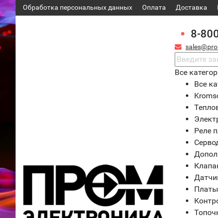
Обработка персональных данных
Оплата
Доставка
8-80
sales@pro
Все катего
Все ка
Kroms
Тепло
Элект
Реле 
Серво
Допол
Клапа
Датчи
Платы
Контр
Топоч