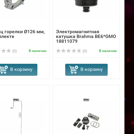
ц горелки Ø126 мм,
Электромагнитная
плекте
катушка Brahma BE6*GMO
18811079
В наличии
В наличии
(0)
(0)
В корзину
В корзину