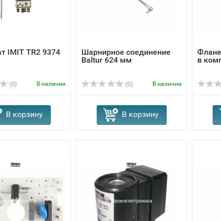
т IMIT TR2 9374
Шарнирное соединение
Флане
A
Baltur 624 мм
в ком
В наличии
В наличии
(0)
(0)
В корзину
В корзину