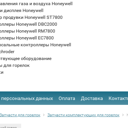
авления газа и воздуха Honeywell
и дисплея Honeywell
р продувки Honeywell ST7800
оллеры Honeywell DBC2000
оллеры Honeywell RM7800
оллеры Honeywell EC7800
рсальные контроллеры Honeywell
chroder
ствующее оборудование
ы для горелок
ки
 персональных данных
Оплата
Доставка
Контак
Запчасти для горелок
Запчасти комплектующих для горелок
щий товар