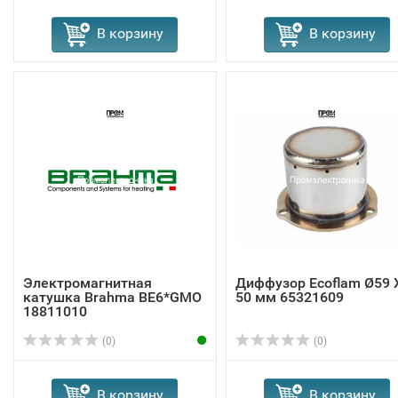
В корзину
В корзину
Электромагнитная
Диффузор Ecoflam Ø59 
катушка Brahma BE6*GMO
50 мм 65321609
18811010
(0)
(0)
В корзину
В корзину