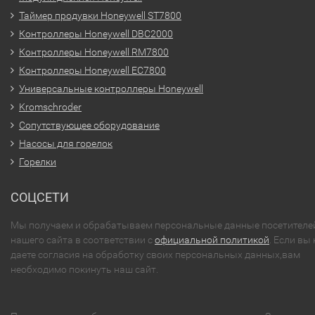
Таймер продувки Honeywell ST7800
Контроллеры Honeywell DBC2000
Контроллеры Honeywell RM7800
Контроллеры Honeywell EC7800
Универсальные контроллеры Honeywell
Kromschroder
Сопутствующее оборудование
Насосы для горелок
Горелки
СОЦСЕТИ
Мы получаем и обрабатываем персональные данные посетителе
нашего сайта в соответствии с
официальной политикой
. Если вы 
даете согласия на обработку своих персональных данных,вам
необходимо покинуть наш сайт.