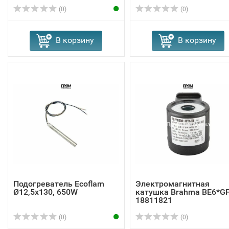
(0)
(0)
В корзину
В корзину
Подогреватель Ecoflam
Электромагнитная
Ø12,5x130, 650W
катушка Brahma BE6*G
18811821
(0)
(0)