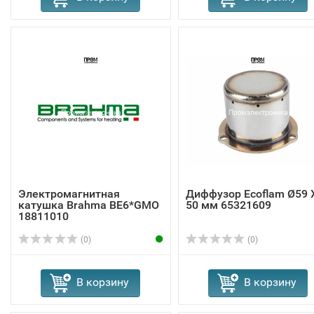
Электромагнитная
Диффузор Ecoflam Ø59 
катушка Brahma BE6*GMO
50 мм 65321609
18811010
(0)
(0)
В корзину
В корзину