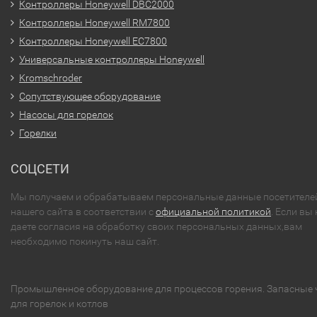
Контроллеры Honeywell DBC2000
Контроллеры Honeywell RM7800
Контроллеры Honeywell EC7800
Универсальные контроллеры Honeywell
Kromschroder
Сопутствующее оборудование
Насосы для горелок
Горелки
СОЦСЕТИ
Мы получаем и обрабатываем персональные данные посетителе
нашего сайта в соответствии с
официальной политикой
. Если вы 
даете согласия на обработку своих персональных данных,вам
необходимо покинуть наш сайт.
Промышленное оборудование для процессов горения. Запасные 
для горелок и котлов