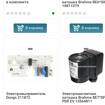
в комплекте
катушка Brahma BE6*G
18811079
(0)
(0)
В корзину
В корзину
Электровыпрямитель
Электромагнитная
Dungs 211872
катушка Brahma BE7*D
PER EV 13564811