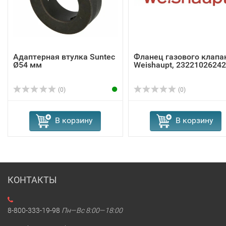
Адаптерная втулка Suntec
Фланец газового клапа
Ø54 мм
Weishaupt, 23221026242
(0)
(0)
В корзину
В корзину
КОНТАКТЫ
8-800-333-19-98
Пн—Вс 8:00—18:00