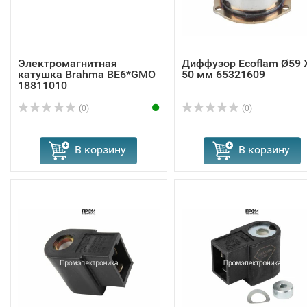
Электромагнитная
Диффузор Ecoflam Ø59 
катушка Brahma BE6*GMO
50 мм 65321609
18811010
(0)
(0)
В корзину
В корзину