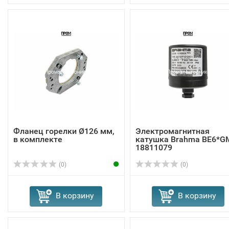
Фланец горелки Ø126 мм,
Электромагнитная
в комплекте
катушка Brahma BE6*G
18811079
(0)
(0)
В корзину
В корзину