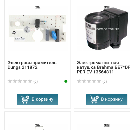
Электровыпрямитель
Электромагнитная
Dungs 211872
катушка Brahma BE7*D
PER EV 13564811
(0)
(0)
В корзину
В корзину