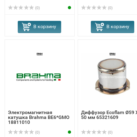
(0)
(0)
В корзину
В корзину
Электромагнитная
Диффузор Ecoflam Ø59 
катушка Brahma BE6*GMO
50 мм 65321609
18811010
(0)
(0)