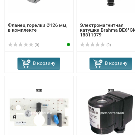
Фланец горелки Ø126 мм,
Электромагнитная
в комплекте
катушка Brahma BE6*G
18811079
(0)
(0)
В корзину
В корзину