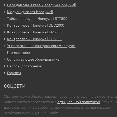
Реле давления газа и воздуха Honeywell
Модули дисплея Honeywell
Таймер продувки Honeywell ST7800
Контроллеры Honeywell DBC2000
Контроллеры Honeywell RM7800
Контроллеры Honeywell EC7800
Универсальные контроллеры Honeywell
Kromschroder
Сопутствующее оборудование
Насосы для горелок
Горелки
СОЦСЕТИ
Мы получаем и обрабатываем персональные данные посетителе
нашего сайта в соответствии с
официальной политикой
. Если вы 
даете согласия на обработку своих персональных данных,вам
необходимо покинуть наш сайт.