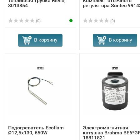
Топливная трубка Riello,
Комплект отсечного
3013854
регулятора Suntec 9914
(0)
(0)
В корзину
В корзину
Подогреватель Ecoflam
Электромагнитная
Ø12,5x130, 650W
катушка Brahma BE6*G
18811821