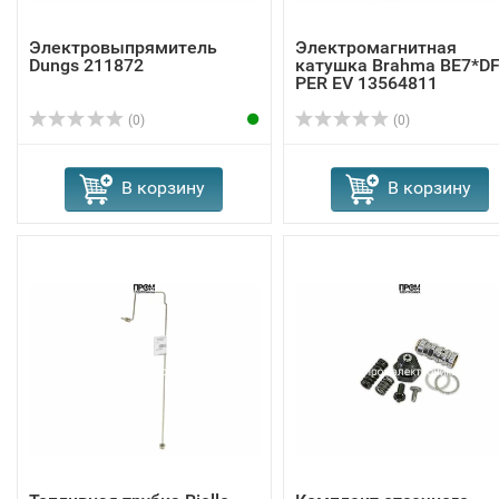
Электровыпрямитель
Электромагнитная
Dungs 211872
катушка Brahma BE7*D
PER EV 13564811
(0)
(0)
В корзину
В корзину