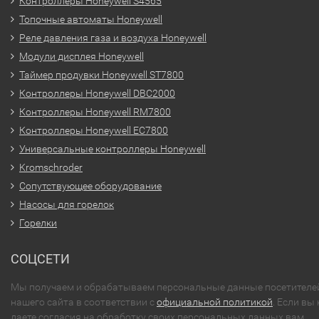
Контроллеры Honeywell S4565
Топочные автоматы Honeywell
Реле давления газа и воздуха Honeywell
Модули дисплея Honeywell
Таймер продувки Honeywell ST7800
Контроллеры Honeywell DBC2000
Контроллеры Honeywell RM7800
Контроллеры Honeywell EC7800
Универсальные контроллеры Honeywell
Kromschroder
Сопутствующее оборудование
Насосы для горелок
Горелки
СОЦСЕТИ
Мы получаем и обрабатываем персональные данные посетителе
нашего сайта в соответствии с
официальной политикой
. Если вы 
даете согласия на обработку своих персональных данных,вам