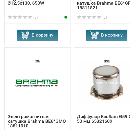
Ø12,5x130, 650W
катушка Brahma BE6*G
18811821
(0)
(0)
В корзину
В корзину
Электромагнитная
Диффузор Ecoflam Ø59 
катушка Brahma BE6*GMO
50 мм 65321609
18811010