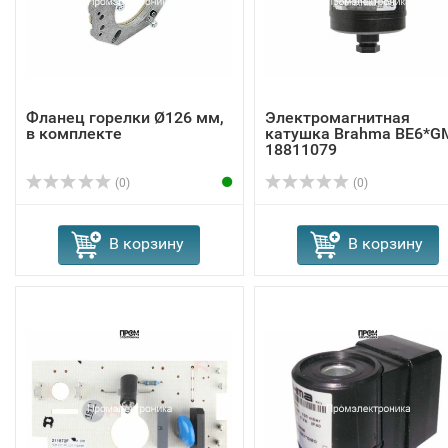
Фланец горелки Ø126 мм,
Электромагнитная
в комплекте
катушка Brahma BE6*G
18811079
(0)
(0)
В корзину
В корзину