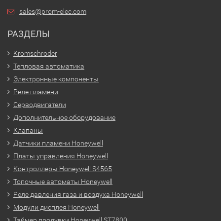
sales@prom-elec.com
РАЗДЕЛЫ
Kromschroder
Тепловая автоматика
Электронные компоненты
Реле пламени
Серводвигатели
Дополнительное оборудование
Клапаны
Датчики пламени Honeywell
Платы управления Honeywell
Контроллеры Honeywell S4565
Топочные автоматы Honeywell
Реле давления газа и воздуха Honeywell
Модули дисплея Honeywell
Таймер продувки Honeywell ST7800