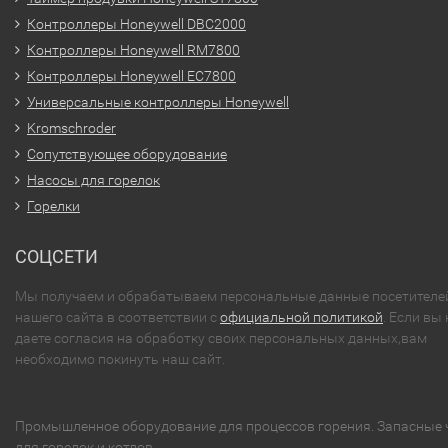
Контроллеры Honeywell DBC2000
Контроллеры Honeywell RM7800
Контроллеры Honeywell EC7800
Универсальные контроллеры Honeywell
Kromschroder
Сопутствующее оборудование
Насосы для горелок
Горелки
СОЦСЕТИ
Мы получаем и обрабатываем персональные данные посетителе
нашего сайта в соответствии с
официальной политикой
. Если вы 
даете согласия на обработку своих персональных данных,вам
необходимо покинуть наш сайт.
Промышленное оборудование для процессов горения. Запасные 
для горелок и котлов