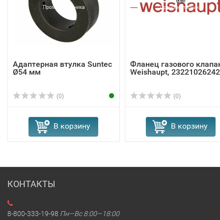
Адаптерная втулка Suntec
Фланец газового клапа
Ø54 мм
Weishaupt, 23221026242
(0)
(0)
В корзину
В корзину
КОНТАКТЫ
8-800-333-19-98
Пн—Вс 8:00—18:00