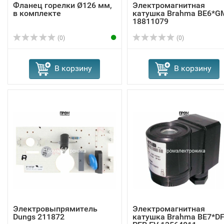
Фланец горелки Ø126 мм,
Электромагнитная
в комплекте
катушка Brahma BE6*G
18811079
(0)
(0)
В корзину
В корзину
Электровыпрямитель
Электромагнитная
Dungs 211872
катушка Brahma BE7*D