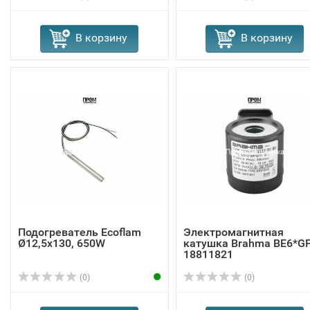
В корзину
В корзину
Подогреватель Ecoflam
Электромагнитная
Ø12,5x130, 650W
катушка Brahma BE6*G
18811821
(0)
(0)