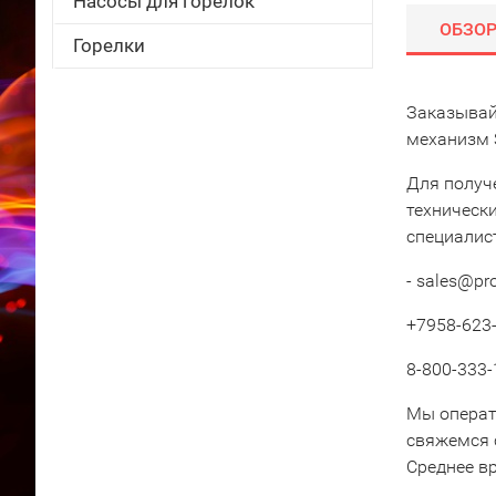
Насосы для горелок
ОБЗО
Горелки
Заказывай
механизм 
Для получ
техническ
специалис
- sales@pr
+7958-623-
8-800-333-
Мы операт
свяжемся 
Среднее вр