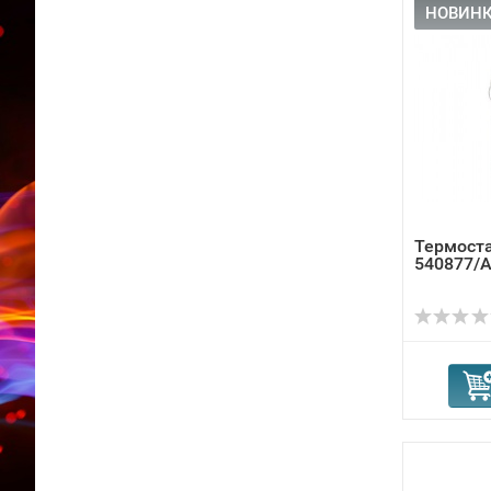
НОВИНК
Термоста
540877/