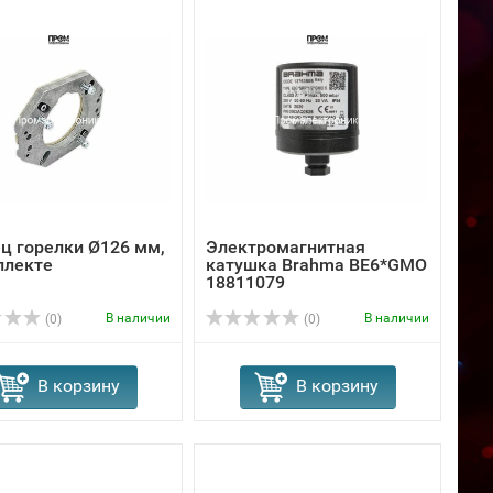
ц горелки Ø126 мм,
Электромагнитная
плекте
катушка Brahma BE6*GMO
18811079
В наличии
В наличии
(0)
(0)
В корзину
В корзину