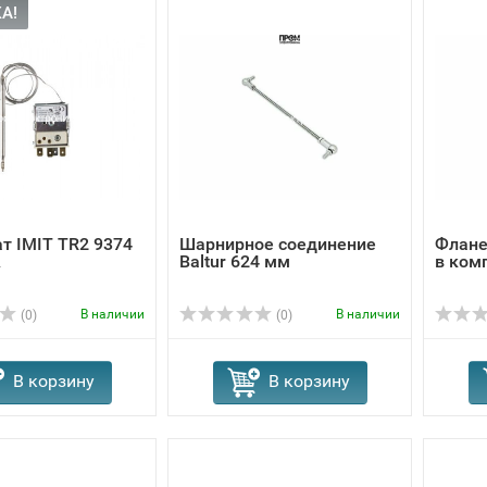
А!
т IMIT TR2 9374
Шарнирное соединение
Флане
A
Baltur 624 мм
в ком
В наличии
В наличии
(0)
(0)
В корзину
В корзину