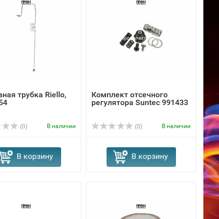
ная трубка Riello,
Комплект отсечного
54
регулятора Suntec 991433
В наличии
В наличии
(0)
(0)
В корзину
В корзину