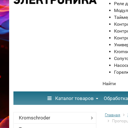
Реле д
Модул
Тайме
Контр
Контр
Контр
Униве
Kroms
Сопут
Насос
Горел
Найти
Каталог товаров
Обработка
Главная
Kromschroder
Пропорц