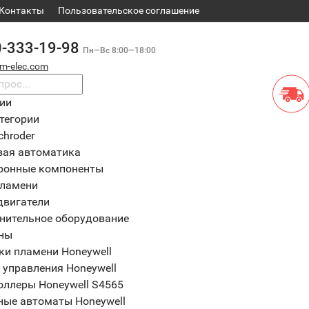
Контакты
​Пользовательское соглашение
0-333-19-98
Пн—Вс 8:00—18:00
m-elec.com
рии
тегории
chroder
вая автоматика
ронные компоненты
пламени
двигатели
нительное оборудование
ны
ки пламени Honeywell
 управления Honeywell
оллеры Honeywell S4565
ные автоматы Honeywell