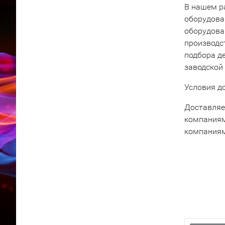
В нашем р
оборудова
оборудова
производс
подбора д
заводской
Условия д
Доставляе
компаниям
компаниям