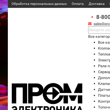
Обработка персональных данных
Оплата
Доставка
8-80
sales@pro
Все катего
Все ка
Kroms
Тепло
Элект
Реле 
Серво
Допол
Клапа
Датчи
Платы
Контр
Топоч