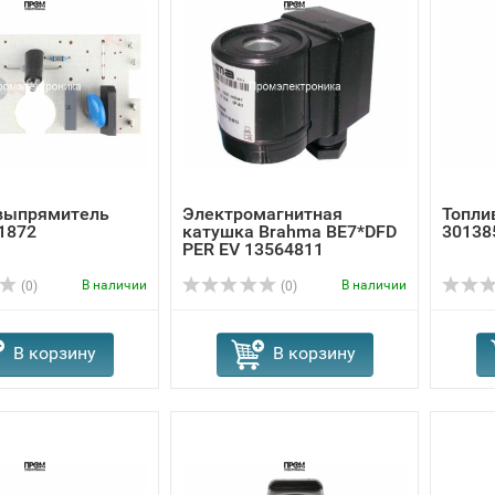
выпрямитель
Электромагнитная
Топлив
1872
катушка Brahma BE7*DFD
30138
PER EV 13564811
В наличии
В наличии
(0)
(0)
В корзину
В корзину