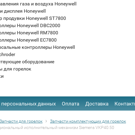
авления газа и воздуха Honeywell
и дисплея Honeywell
р продувки Honeywell ST7800
оллеры Honeywell DBC2000
оллеры Honeywell RM7800
оллеры Honeywell EC7800
рсальные контроллеры Honeywell
chroder
ствующее оборудование
ы для горелок
ки
 персональных данных
Оплата
Доставка
Контак
Запчасти для горелок
Запчасти комплектующих для горелок
иональный исполнительный механизм Siemens VKP40.50