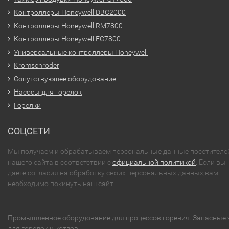
Контроллеры Honeywell DBC2000
Контроллеры Honeywell RM7800
Контроллеры Honeywell EC7800
Универсальные контроллеры Honeywell
Kromschroder
Сопутствующее оборудование
Насосы для горелок
Горелки
СОЦСЕТИ
Мы получаем и обрабатываем персональные данные посетителе
нашего сайта в соответствии с
официальной политикой
. Если вы 
даете согласия на обработку своих персональных данных,вам
необходимо покинуть наш сайт.
Промышленное оборудование для процессов горения. Запасные 
для горелок и котлов