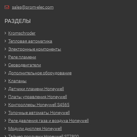
sales@prom-elec.com
РАЗДЕЛЫ
Kromschroder
Тепловая автоматика
Электронные компоненты
Реле пламени
Серводвигатели
Дополнительное оборудование
Клапаны
Датчики пламени Honeywell
Платы управления Honeywell
Контроллеры Honeywell S4565
Топочные автоматы Honeywell
Реле давления газа и воздуха Honeywell
Модули дисплея Honeywell
Таймер продувки Honeywell ST7800