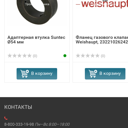
Адаптерная втулка Suntec
Фланец газового клапа
Ø54 мм
Weishaupt, 23221026242
(0)
(0)
В корзину
В корзину
КОНТАКТЫ
8-800-333-19-98
Пн—Вс 8:00—18:00