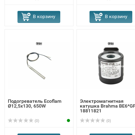
В корзину
В корзину
Подогреватель Ecoflam
Электромагнитная
Ø12,5x130, 650W
катушка Brahma BE6*G
18811821
(0)
(0)