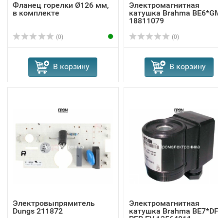
Фланец горелки Ø126 мм,
Электромагнитная
в комплекте
катушка Brahma BE6*G
18811079
(0)
(0)
В корзину
В корзину
Электровыпрямитель
Электромагнитная
Dungs 211872
катушка Brahma BE7*D