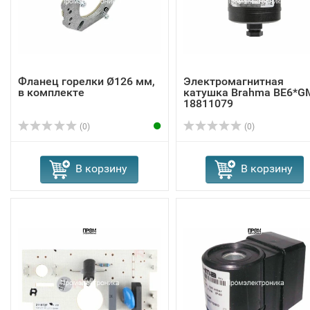
Фланец горелки Ø126 мм,
Электромагнитная
в комплекте
катушка Brahma BE6*G
18811079
(0)
(0)
В корзину
В корзину