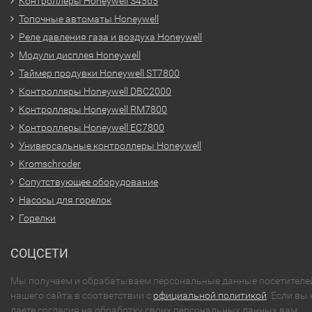
Контроллеры Honeywell S4565
Топочные автоматы Honeywell
Реле давления газа и воздуха Honeywell
Модули дисплея Honeywell
Таймер продувки Honeywell ST7800
Контроллеры Honeywell DBC2000
Контроллеры Honeywell RM7800
Контроллеры Honeywell EC7800
Универсальные контроллеры Honeywell
Kromschroder
Сопутствующее оборудование
Насосы для горелок
Горелки
СОЦСЕТИ
Мы получаем и обрабатываем персональные данные посетителе
нашего сайта в соответствии с
официальной политикой
. Если вы 
даете согласия на обработку своих персональных данных,вам