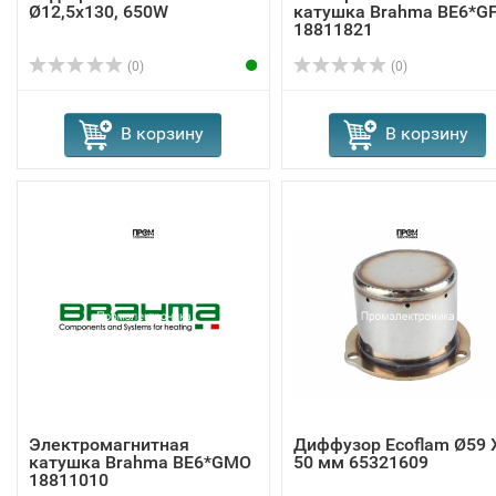
Ø12,5x130, 650W
катушка Brahma BE6*G
18811821
(0)
(0)
В корзину
В корзину
Электромагнитная
Диффузор Ecoflam Ø59 
катушка Brahma BE6*GMO
50 мм 65321609
18811010