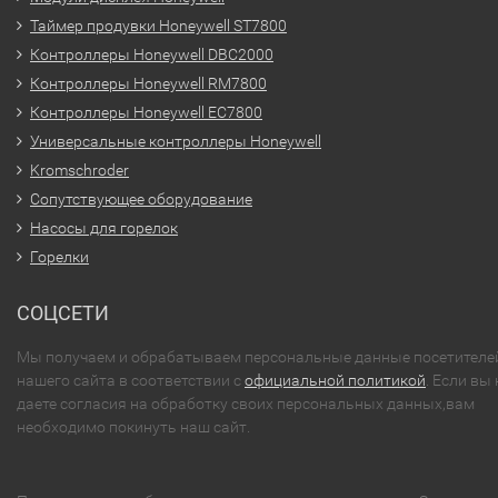
Таймер продувки Honeywell ST7800
Контроллеры Honeywell DBC2000
Контроллеры Honeywell RM7800
Контроллеры Honeywell EC7800
Универсальные контроллеры Honeywell
Kromschroder
Сопутствующее оборудование
Насосы для горелок
Горелки
СОЦСЕТИ
Мы получаем и обрабатываем персональные данные посетителе
нашего сайта в соответствии с
официальной политикой
. Если вы 
даете согласия на обработку своих персональных данных,вам
необходимо покинуть наш сайт.