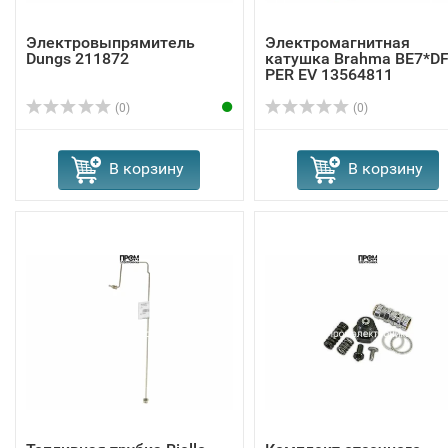
Электровыпрямитель
Электромагнитная
Dungs 211872
катушка Brahma BE7*D
PER EV 13564811
(0)
(0)
В корзину
В корзину