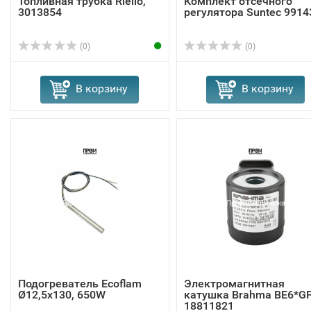
Топливная трубка Riello,
Комплект отсечного
3013854
регулятора Suntec 9914
(0)
(0)
В корзину
В корзину
Подогреватель Ecoflam
Электромагнитная
Ø12,5x130, 650W
катушка Brahma BE6*G
18811821