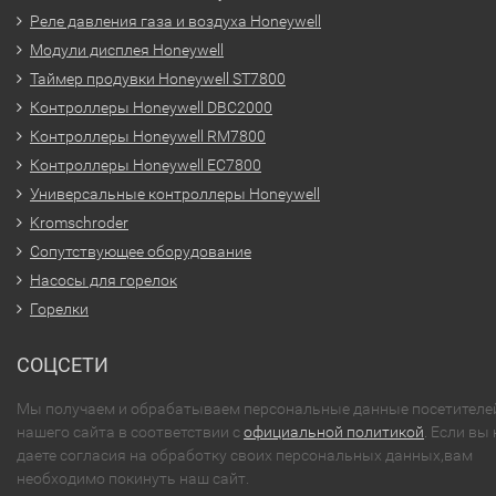
Реле давления газа и воздуха Honeywell
Модули дисплея Honeywell
Таймер продувки Honeywell ST7800
Контроллеры Honeywell DBC2000
Контроллеры Honeywell RM7800
Контроллеры Honeywell EC7800
Универсальные контроллеры Honeywell
Kromschroder
Сопутствующее оборудование
Насосы для горелок
Горелки
СОЦСЕТИ
Мы получаем и обрабатываем персональные данные посетителе
нашего сайта в соответствии с
официальной политикой
. Если вы 
даете согласия на обработку своих персональных данных,вам
необходимо покинуть наш сайт.