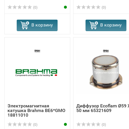
(0)
(0)
В корзину
В корзину
Электромагнитная
Диффузор Ecoflam Ø59 
катушка Brahma BE6*GMO
50 мм 65321609
18811010
(0)
(0)