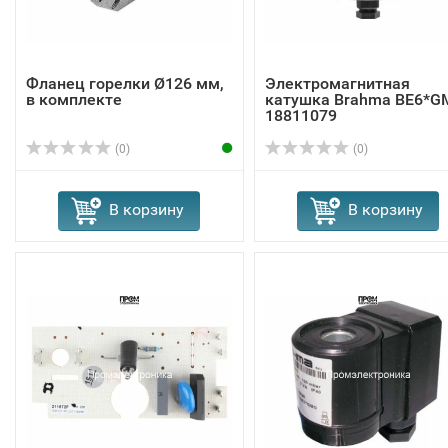
Фланец горелки Ø126 мм,
Электромагнитная
в комплекте
катушка Brahma BE6*G
18811079
(0)
(0)
В корзину
В корзину