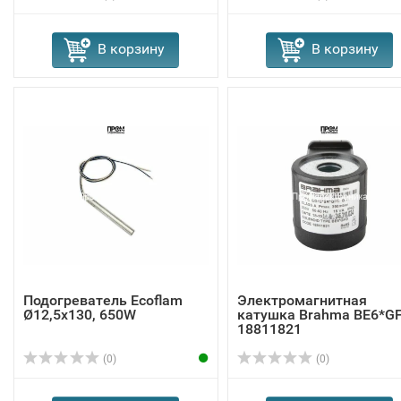
В корзину
В корзину
Подогреватель Ecoflam
Электромагнитная
Ø12,5x130, 650W
катушка Brahma BE6*G
18811821
(0)
(0)