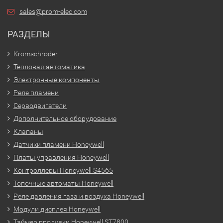
sales@prom-elec.com
РАЗДЕЛЫ
Kromschroder
Тепловая автоматика
Электронные компоненты
Реле пламени
Серводвигатели
Дополнительное оборудование
Клапаны
Датчики пламени Honeywell
Платы управления Honeywell
Контроллеры Honeywell S4565
Топочные автоматы Honeywell
Реле давления газа и воздуха Honeywell
Модули дисплея Honeywell
Таймер продувки Honeywell ST7800