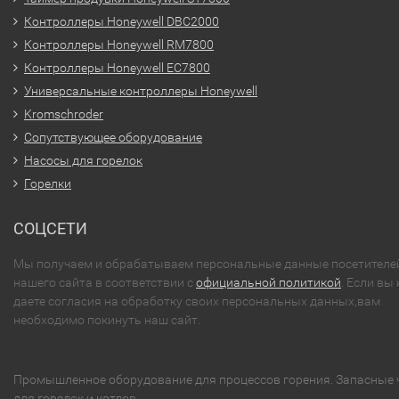
Контроллеры Honeywell DBC2000
Контроллеры Honeywell RM7800
Контроллеры Honeywell EC7800
Универсальные контроллеры Honeywell
Kromschroder
Сопутствующее оборудование
Насосы для горелок
Горелки
СОЦСЕТИ
Мы получаем и обрабатываем персональные данные посетителе
нашего сайта в соответствии с
официальной политикой
. Если вы 
даете согласия на обработку своих персональных данных,вам
необходимо покинуть наш сайт.
Промышленное оборудование для процессов горения. Запасные 
для горелок и котлов