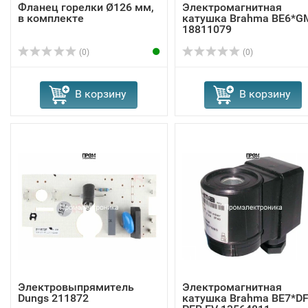
Фланец горелки Ø126 мм,
Электромагнитная
в комплекте
катушка Brahma BE6*G
18811079
(0)
(0)
В корзину
В корзину
Электровыпрямитель
Электромагнитная
Dungs 211872
катушка Brahma BE7*D