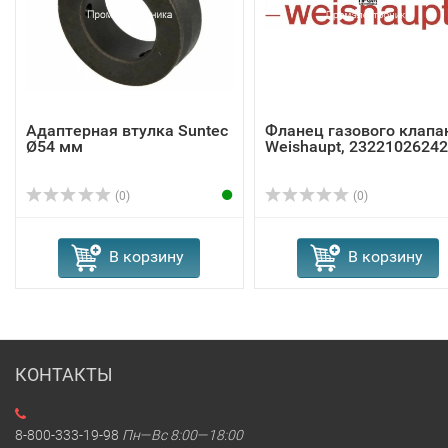
Адаптерная втулка Suntec
Фланец газового клапа
Ø54 мм
Weishaupt, 23221026242
(0)
(0)
В корзину
В корзину
КОНТАКТЫ
8-800-333-19-98
Пн—Вс 8:00—18:00