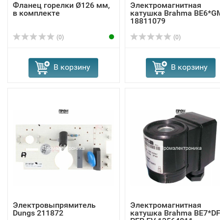
Фланец горелки Ø126 мм,
Электромагнитная
в комплекте
катушка Brahma BE6*G
18811079
(0)
(0)
В корзину
В корзину
Электровыпрямитель
Электромагнитная
Dungs 211872
катушка Brahma BE7*D