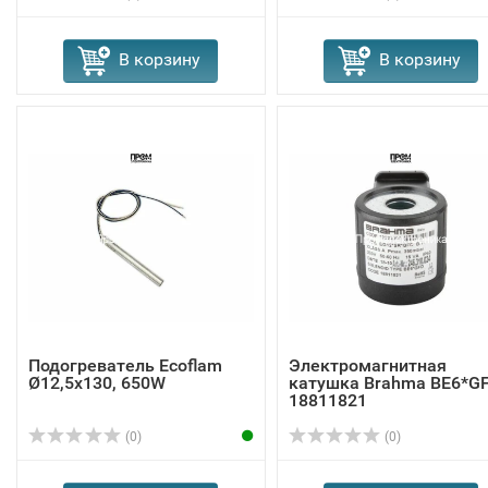
В корзину
В корзину
Подогреватель Ecoflam
Электромагнитная
Ø12,5x130, 650W
катушка Brahma BE6*G
18811821
(0)
(0)