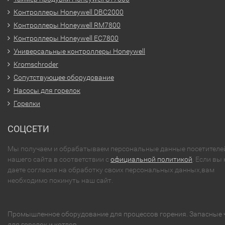
Контроллеры Honeywell DBC2000
Контроллеры Honeywell RM7800
Контроллеры Honeywell EC7800
Универсальные контроллеры Honeywell
Kromschroder
Сопутствующее оборудование
Насосы для горелок
Горелки
СОЦСЕТИ
Мы получаем и обрабатываем персональные данные посетителе
нашего сайта в соответствии с
официальной политикой
. Если вы 
даете согласия на обработку своих персональных данных,вам
необходимо покинуть наш сайт.
Промышленное оборудование для процессов горения. Запасные 
для горелок и котлов