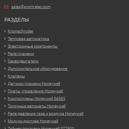
sales@prom-elec.com
РАЗДЕЛЫ
Kromschroder
Тепловая автоматика
Электронные компоненты
Реле пламени
Серводвигатели
Дополнительное оборудование
Клапаны
Датчики пламени Honeywell
Платы управления Honeywell
Контроллеры Honeywell S4565
Топочные автоматы Honeywell
Реле давления газа и воздуха Honeywell
Модули дисплея Honeywell
Таймер продувки Honeywell ST7800