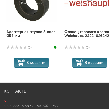
Адаптерная втулка Suntec
Фланец газового клапа
Ø54 мм
Weishaupt, 23221026242
(0)
(0)
В корзину
В корзину
КОНТАКТЫ
8-800-333-19-98
Пн—Вс 8:00—18:00