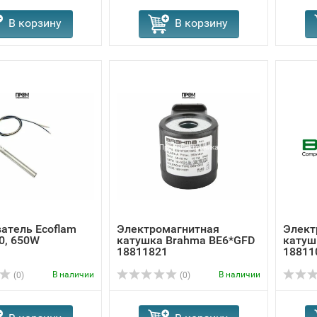
В корзину
В корзину
атель Ecoflam
Электромагнитная
Элект
0, 650W
катушка Brahma BE6*GFD
катуш
18811821
18811
В наличии
В наличии
(0)
(0)