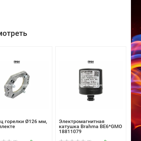
мотреть
ц горелки Ø126 мм,
Электромагнитная
плекте
катушка Brahma BE6*GMO
18811079