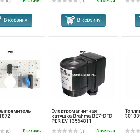
В наличии
В наличии
(0)
(0)
В корзину
В корзину
выпрямитель
Электромагнитная
Топлив
1872
катушка Brahma BE7*DFD
30138
PER EV 13564811
В наличии
В наличии
(0)
(0)