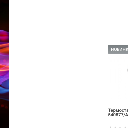
НОВИНК
Термоста
540877/