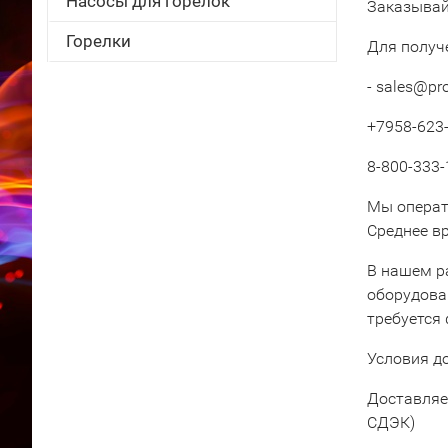
Насосы для горелок
Заказывай
Горелки
Для получ
- sales@pr
+7958-623-
8-800-333-
Мы операт
Среднее вр
В нашем р
оборудова
требуется
Условия д
Доставляе
СДЭК)