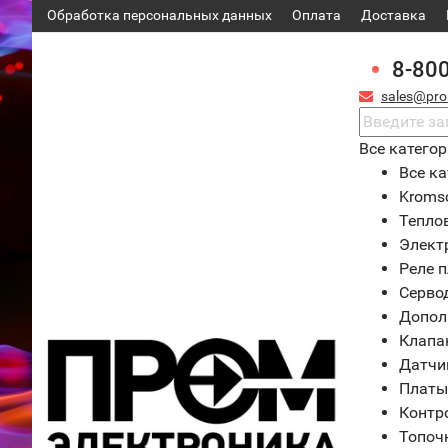
Обработка персональных данных
Оплата
Доставка
8-80
sales@pro
Все катего
Все ка
Kroms
Тепло
Элект
Реле 
Серво
Допол
Клапа
Датчи
Платы
Контр
Топоч