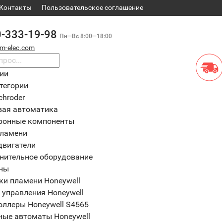
Контакты
​Пользовательское соглашение
0-333-19-98
Пн—Вс 8:00—18:00
m-elec.com
рии
тегории
chroder
вая автоматика
ронные компоненты
пламени
двигатели
нительное оборудование
ны
ки пламени Honeywell
 управления Honeywell
оллеры Honeywell S4565
ные автоматы Honeywell