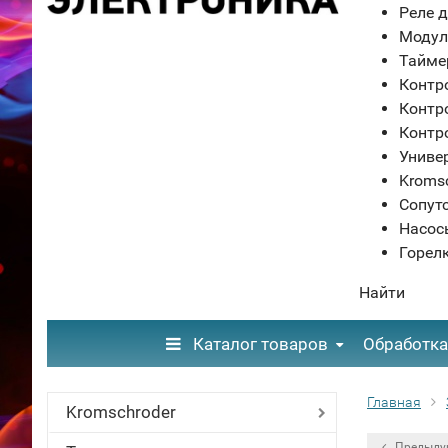
Реле д
Модул
Тайме
Контр
Контр
Контр
Униве
Kroms
Сопут
Насос
Горел
Найти
Каталог товаров
Обработка
Главная
Kromschroder
Предыду