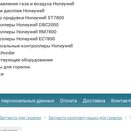
авления газа и воздуха Honeywell
и дисплея Honeywell
р продувки Honeywell ST7800
оллеры Honeywell DBC2000
оллеры Honeywell RM7800
оллеры Honeywell EC7800
рсальные контроллеры Honeywell
chroder
ствующее оборудование
ы для горелок
ки
 персональных данных
Оплата
Доставка
Контак
Запчасти для горелок
Запчасти комплектующих для горелок
щий товар