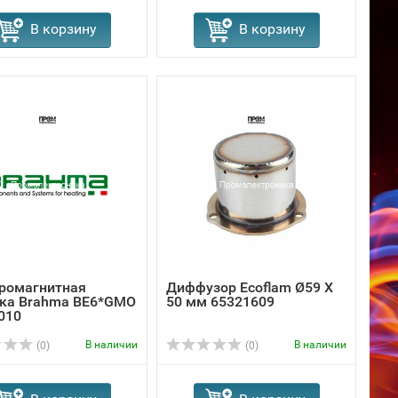
В корзину
В корзину
ромагнитная
Диффузор Ecoflam Ø59 X
ка Brahma BE6*GMO
50 мм 65321609
010
В наличии
В наличии
(0)
(0)