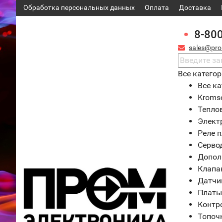
Обработка персональных данных
Оплата
Доставка
8-80
sales@pro
Все катего
Все ка
Kroms
Тепло
Элект
Реле 
Серво
Допол
Клапа
Датчи
Платы
Контр
Топоч