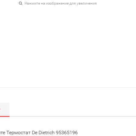
Нажмите на изображение для увеличения
Р
е Термостат De Dietrich 95365196