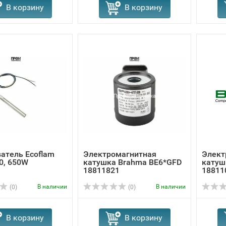
В корзину
В корзину
атель Ecoflam
Электромагнитная
Элект
0, 650W
катушка Brahma BE6*GFD
катуш
18811821
18811
В наличии
В наличии
(0)
(0)
В корзину
В корзину