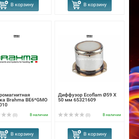
В корзину
В корзину
ромагнитная
Диффузор Ecoflam Ø59 X
ка Brahma BE6*GMO
50 мм 65321609
010
В наличии
В наличии
(0)
(0)
В корзину
В корзину