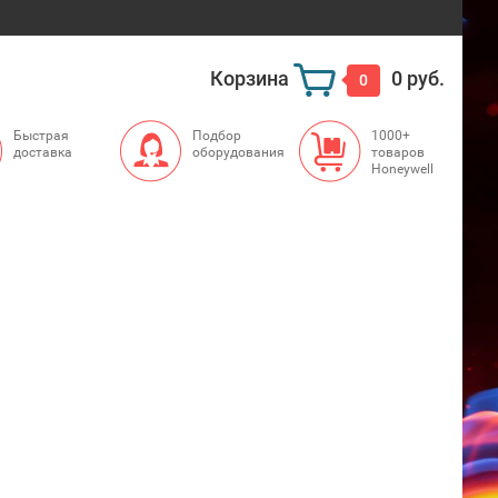
Корзина
0 руб.
0
Быстрая
Подбор
1000+
доставка
оборудования
товаров
Honeywell