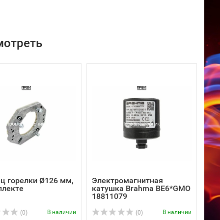
мотреть
ц горелки Ø126 мм,
Электромагнитная
плекте
катушка Brahma BE6*GMO
18811079
В наличии
В наличии
(0)
(0)