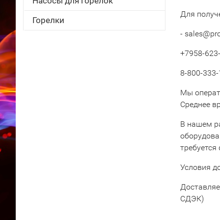
Насосы для горелок
Для получ
Горелки
- sales@pr
+7958-623-
8-800-333-
Мы операт
Среднее вр
В нашем р
оборудова
требуется
Условия д
Доставляе
СДЭК)