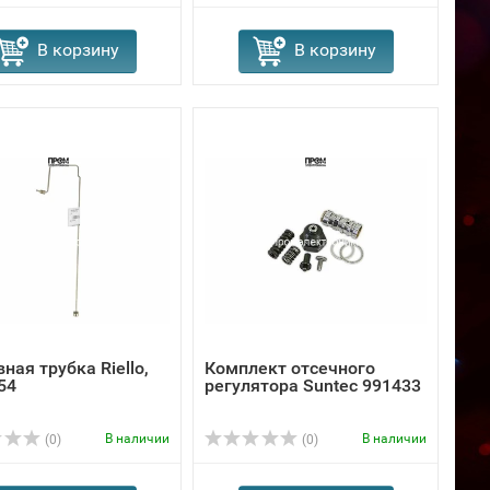
В корзину
В корзину
ная трубка Riello,
Комплект отсечного
54
регулятора Suntec 991433
В наличии
В наличии
(0)
(0)