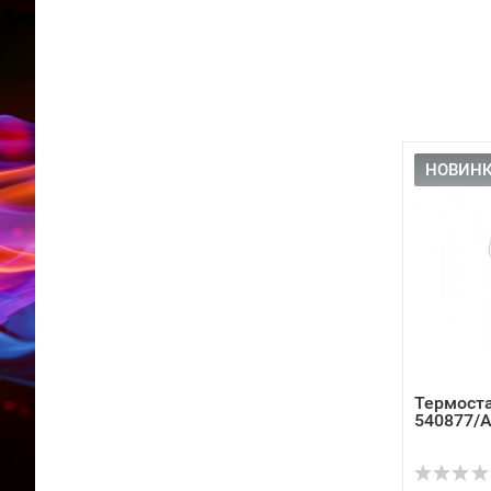
НОВИНК
Термоста
540877/