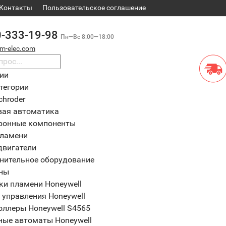
Контакты
​Пользовательское соглашение
0-333-19-98
Пн—Вс 8:00—18:00
m-elec.com
рии
тегории
chroder
вая автоматика
ронные компоненты
пламени
двигатели
нительное оборудование
ны
ки пламени Honeywell
 управления Honeywell
оллеры Honeywell S4565
ные автоматы Honeywell