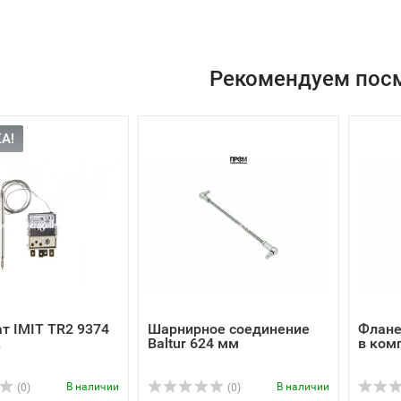
Рекомендуем пос
А!
т IMIT TR2 9374
Шарнирное соединение
Флане
A
Baltur 624 мм
в ком
В наличии
В наличии
(0)
(0)