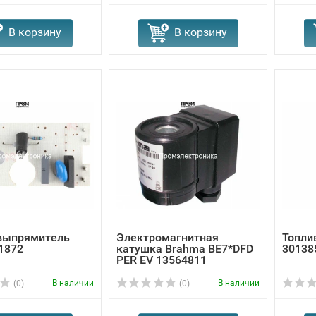
В корзину
В корзину
выпрямитель
Электромагнитная
Топлив
1872
катушка Brahma BE7*DFD
30138
PER EV 13564811
В наличии
В наличии
(0)
(0)