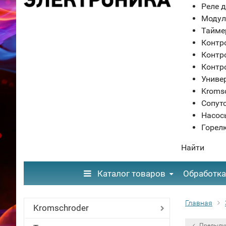
Реле д
Модул
Тайме
Контр
Контр
Контр
Униве
Kroms
Сопут
Насос
Горел
Найти
Каталог товаров
Обработка
Главная
Kromschroder
Предыду