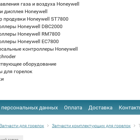
авления газа и воздуха Honeywell
и дисплея Honeywell
р продувки Honeywell ST7800
оллеры Honeywell DBC2000
оллеры Honeywell RM7800
оллеры Honeywell EC7800
рсальные контроллеры Honeywell
chroder
ствующее оборудование
ы для горелок
ки
 персональных данных
Оплата
Доставка
Контак
Запчасти для горелок
Запчасти комплектующих для горелок
щий товар