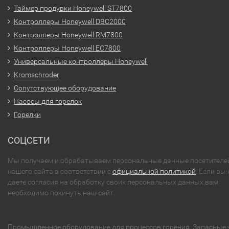
Таймер продувки Honeywell ST7800
Контроллеры Honeywell DBC2000
Контроллеры Honeywell RM7800
Контроллеры Honeywell EC7800
Универсальные контроллеры Honeywell
Kromschroder
Сопутствующее оборудование
Насосы для горелок
Горелки
СОЦСЕТИ
Мы получаем и обрабатываем персональные данные посетителе
нашего сайта в соответствии с
официальной политикой
. Если вы 
даете согласия на обработку своих персональных данных,вам
необходимо покинуть наш сайт.
Промышленное оборудование для процессов горения. Запасные 