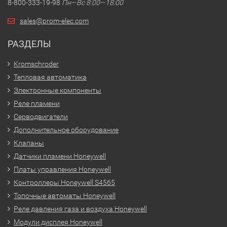
8-800-333-19-98
Пн—Вс 8:00—18:00
sales@prom-elec.com
РАЗДЕЛЫ
Kromschroder
Тепловая автоматика
Электронные компоненты
Реле пламени
Серводвигатели
Дополнительное оборудование
Клапаны
Датчики пламени Honeywell
Платы управления Honeywell
Контроллеры Honeywell S4565
Топочные автоматы Honeywell
Реле давления газа и воздуха Honeywell
Модули дисплея Honeywell