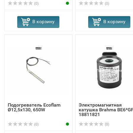
(0)
(0)
В корзину
В корзину
Подогреватель Ecoflam
Электромагнитная
Ø12,5x130, 650W
катушка Brahma BE6*G
18811821
(0)
(0)