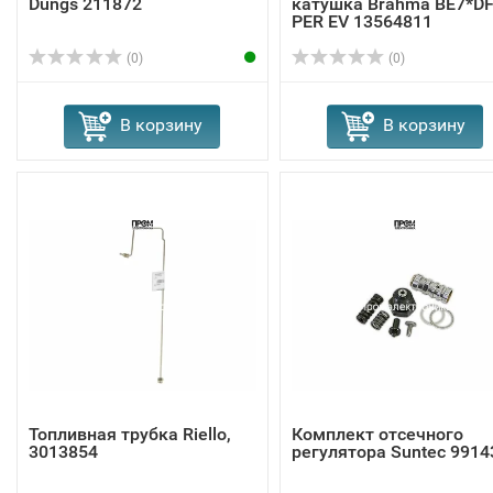
Dungs 211872
катушка Brahma BE7*D
PER EV 13564811
(0)
(0)
В корзину
В корзину
Топливная трубка Riello,
Комплект отсечного
3013854
регулятора Suntec 9914