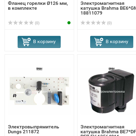
Фланец горелки Ø126 мм,
Электромагнитная
в комплекте
катушка Brahma BE6*G
18811079
(0)
(0)
В корзину
В корзину
Электровыпрямитель
Электромагнитная
Dungs 211872
катушка Brahma BE7*D