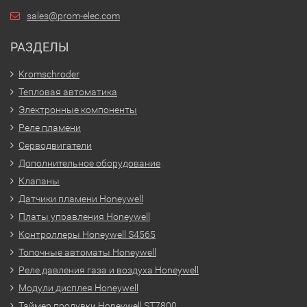
sales@prom-elec.com
РАЗДЕЛЫ
Kromschroder
Тепловая автоматика
Электронные компоненты
Реле пламени
Серводвигатели
Дополнительное оборудование
Клапаны
Датчики пламени Honeywell
Платы управления Honeywell
Контроллеры Honeywell S4565
Топочные автоматы Honeywell
Реле давления газа и воздуха Honeywell
Модули дисплея Honeywell
Таймер продувки Honeywell ST7800