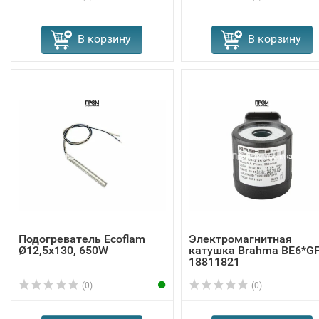
В корзину
В корзину
Подогреватель Ecoflam
Электромагнитная
Ø12,5x130, 650W
катушка Brahma BE6*G
18811821
(0)
(0)