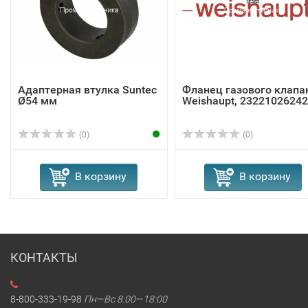
Адаптерная втулка Suntec
Фланец газового клапа
Ø54 мм
Weishaupt, 23221026242
(0)
(0)
В корзину
В корзину
КОНТАКТЫ
8-800-333-19-98
Пн—Вс 8:00—18:00