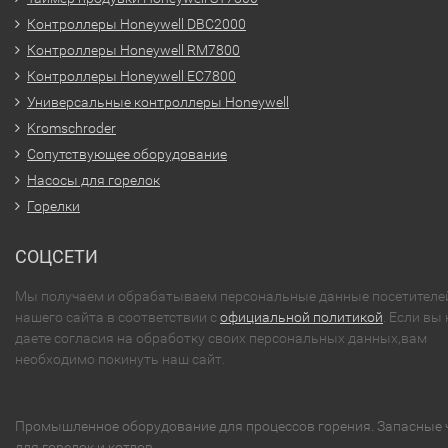
Контроллеры Honeywell DBC2000
Контроллеры Honeywell RM7800
Контроллеры Honeywell EC7800
Универсальные контроллеры Honeywell
Kromschroder
Сопутствующее оборудование
Насосы для горелок
Горелки
СОЦСЕТИ
Мы получаем и обрабатываем персональные данные посетителе
нашего сайта в соответствии с
официальной политикой
. Если вы 
даете согласия на обработку своих персональных данных,вам
необходимо покинуть наш сайт.
Промышленное оборудование для процессов горения. Запасные 
для горелок и котлов