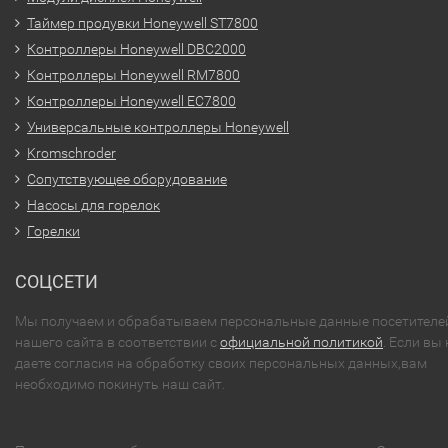
Таймер продувки Honeywell ST7800
Контроллеры Honeywell DBC2000
Контроллеры Honeywell RM7800
Контроллеры Honeywell EC7800
Универсальные контроллеры Honeywell
Kromschroder
Сопутствующее оборудование
Насосы для горелок
Горелки
СОЦСЕТИ
Мы получаем и обрабатываем персональные данные посетителе
нашего сайта в соответствии с
официальной политикой
. Если вы 
даете согласия на обработку своих персональных данных,вам
необходимо покинуть наш сайт.