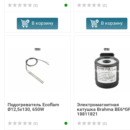
(0)
(0)
В корзину
В корзину
Подогреватель Ecoflam
Электромагнитная
Ø12,5x130, 650W
катушка Brahma BE6*G
18811821
(0)
(0)