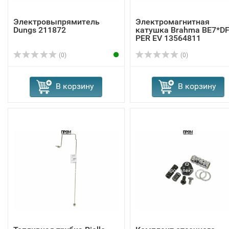
Электровыпрямитель
Электромагнитная
Dungs 211872
катушка Brahma BE7*D
PER EV 13564811
(0)
(0)
В корзину
В корзину