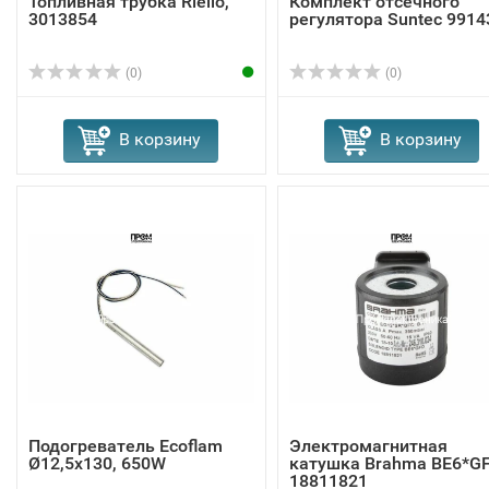
Топливная трубка Riello,
Комплект отсечного
3013854
регулятора Suntec 9914
(0)
(0)
В корзину
В корзину
Подогреватель Ecoflam
Электромагнитная
Ø12,5x130, 650W
катушка Brahma BE6*G
18811821