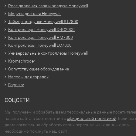
Реле давления газа и воздуха Honeywell
Модули дисплея Honeywell
Таймер продувки Honeywell ST7800
Контроллеры Honeywell DBC2000
Контроллеры Honeywell RM7800
Контроллеры Honeywell EC7800
Универсальные контроллеры Honeywell
Kromschroder
Сопутствующее оборудование
Насосы для горелок
Горелки
СОЦСЕТИ
Мы получаем и обрабатываем персональные данные посетителе
нашего сайта в соответствии с
официальной политикой
. Если вы 
даете согласия на обработку своих персональных данных,вам
необходимо покинуть наш сайт.