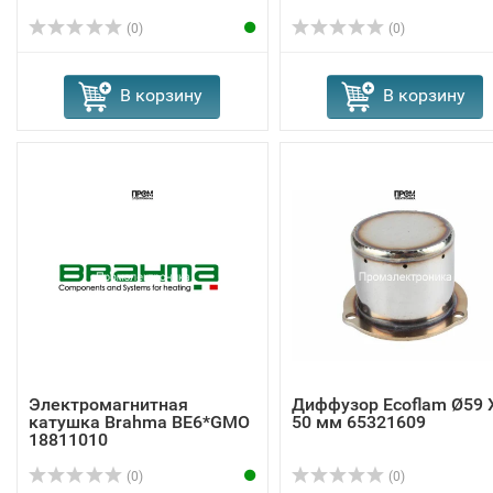
(0)
(0)
В корзину
В корзину
Электромагнитная
Диффузор Ecoflam Ø59 
катушка Brahma BE6*GMO
50 мм 65321609
18811010
(0)
(0)