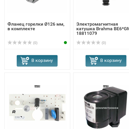
Фланец горелки Ø126 мм,
Электромагнитная
в комплекте
катушка Brahma BE6*G
18811079
(0)
(0)
В корзину
В корзину