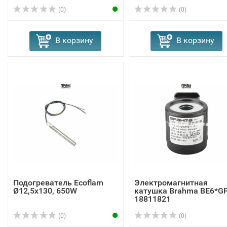
(0)
(0)
В корзину
В корзину
Подогреватель Ecoflam
Электромагнитная
Ø12,5x130, 650W
катушка Brahma BE6*G
18811821
(0)
(0)