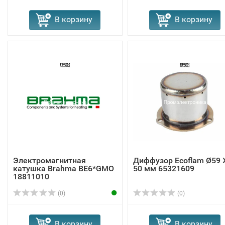
В корзину
В корзину
Электромагнитная
Диффузор Ecoflam Ø59 
катушка Brahma BE6*GMO
50 мм 65321609
18811010
(0)
(0)
В корзину
В корзину