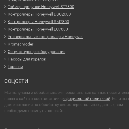
Таймер продувки Honeywell ST7800
Контроллеры Honeywell DBC2000
Контроллеры Honeywell RM7800
Контроллеры Honeywell EC7800
Универсальные контроллеры Honeywell
Kromschroder
Сопутствующее оборудование
Насосы для горелок
Горелки
СОЦСЕТИ
Мы получаем и обрабатываем персональные данные посетителе
нашего сайта в соответствии с
официальной политикой
. Если вы 
даете согласия на обработку своих персональных данных,вам
необходимо покинуть наш сайт.