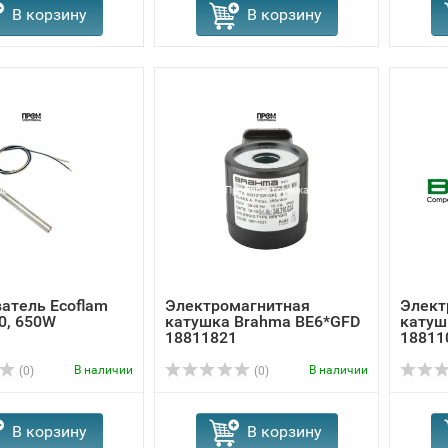
В корзину
В корзину
атель Ecoflam
Электромагнитная
Элект
0, 650W
катушка Brahma BE6*GFD
катуш
18811821
18811
В наличии
В наличии
(0)
(0)
В корзину
В корзину