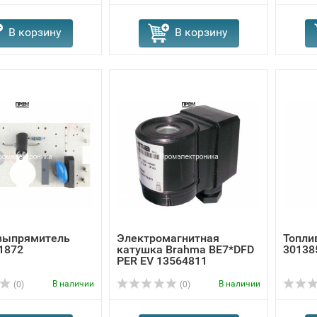
В корзину
В корзину
выпрямитель
Электромагнитная
Топлив
1872
катушка Brahma BE7*DFD
30138
PER EV 13564811
В наличии
В наличии
(0)
(0)