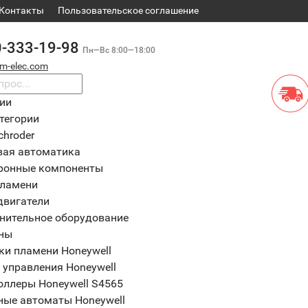
Контакты
​Пользовательское соглашение
0-333-19-98
Пн—Вс 8:00—18:00
m-elec.com
рии
тегории
chroder
вая автоматика
ронные компоненты
пламени
двигатели
нительное оборудование
ны
ки пламени Honeywell
 управления Honeywell
оллеры Honeywell S4565
ные автоматы Honeywell