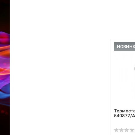
НОВИНК
Термоста
540877/