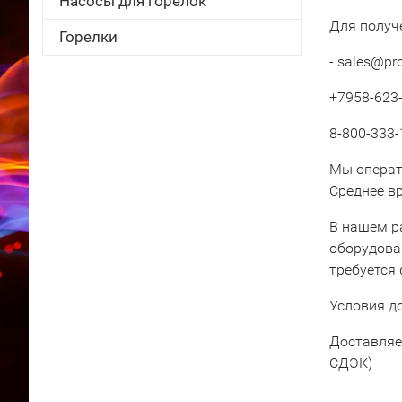
Насосы для горелок
Для получ
Горелки
- sales@pr
+7958-623-
8-800-333-
Мы операт
Среднее вр
В нашем р
оборудова
требуется
Условия д
Доставляе
СДЭК)