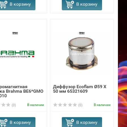
В корзину
В корзину
ромагнитная
Диффузор Ecoflam Ø59 X
ка Brahma BE6*GMO
50 мм 65321609
010
В наличии
В наличии
(0)
(0)
В корзину
В корзину