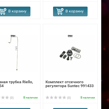
В корзину
В корзину
ная трубка Riello,
Комплект отсечного
54
регулятора Suntec 991433
В наличии
В наличии
(0)
(0)