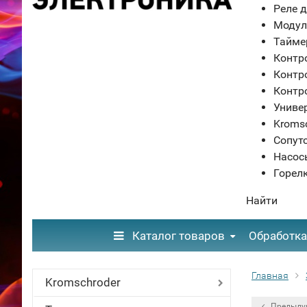
Реле д
Модул
Тайме
Контр
Контр
Контр
Униве
Kroms
Сопут
Насос
Горел
Найти
Каталог товаров
Обработка
Главная
Kromschroder
Предыду