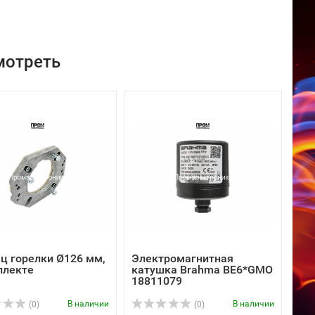
мотреть
ц горелки Ø126 мм,
Электромагнитная
плекте
катушка Brahma BE6*GMO
18811079
В наличии
В наличии
(0)
(0)