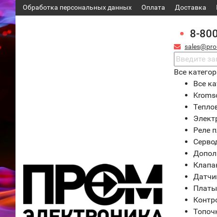
Обработка персональных данных
Оплата
Доставка
8-80
sales@pro
Все катего
Все ка
Kroms
Тепло
Элект
Реле 
Серво
Допол
Клапа
Датчи
Платы
Контр
Топоч