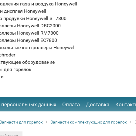
авления газа и воздуха Honeywell
и дисплея Honeywell
р продувки Honeywell ST7800
оллеры Honeywell DBC2000
оллеры Honeywell RM7800
оллеры Honeywell EC7800
рсальные контроллеры Honeywell
chroder
ствующее оборудование
ы для горелок
ки
 персональных данных
Оплата
Доставка
Контак
Запчасти для горелок
Запчасти комплектующих для горелок
щий товар