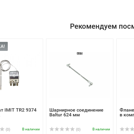
Рекомендуем пос
А!
т IMIT TR2 9374
Шарнирное соединение
Флане
A
Baltur 624 мм
в ком
В наличии
В наличии
(0)
(0)