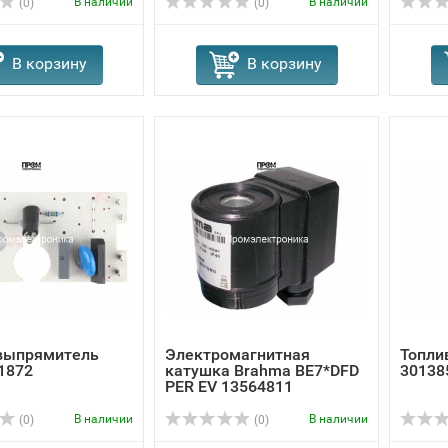
В наличии
В наличии
(0)
(0)
В корзину
В корзину
выпрямитель
Электромагнитная
Топлив
1872
катушка Brahma BE7*DFD
30138
PER EV 13564811
В наличии
В наличии
(0)
(0)