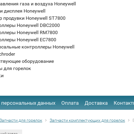
авления газа и воздуха Honeywell
и дисплея Honeywell
р продувки Honeywell ST7800
оллеры Honeywell DBC2000
оллеры Honeywell RM7800
оллеры Honeywell EC7800
рсальные контроллеры Honeywell
chroder
ствующее оборудование
ы для горелок
ки
 персональных данных
Оплата
Доставка
Контак
Запчасти для горелок
Запчасти комплектующих для горелок
щий товар