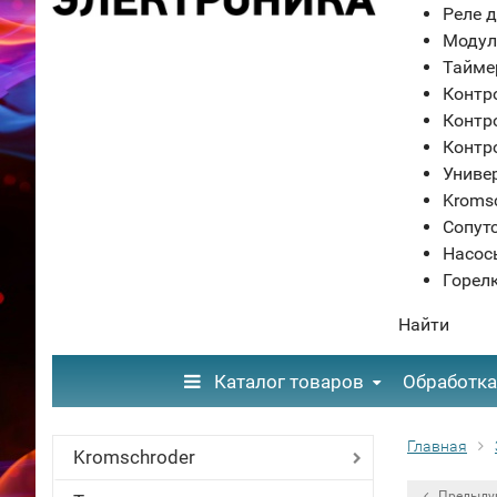
Реле д
Модул
Тайме
Контр
Контр
Контр
Униве
Kroms
Сопут
Насос
Горел
Найти
Каталог товаров
Обработка
Главная
Kromschroder
Предыду