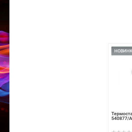
НОВИНК
Термоста
540877/