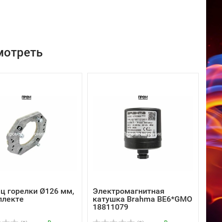
мотреть
ц горелки Ø126 мм,
Электромагнитная
плекте
катушка Brahma BE6*GMO
18811079