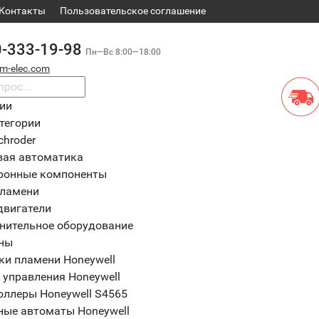
Контакты
​Пользовательское соглашение
0-333-19-98
Пн—Вс 8:00—18:00
m-elec.com
рии
тегории
chroder
вая автоматика
ронные компоненты
пламени
двигатели
нительное оборудование
ны
ки пламени Honeywell
 управления Honeywell
оллеры Honeywell S4565
ные автоматы Honeywell