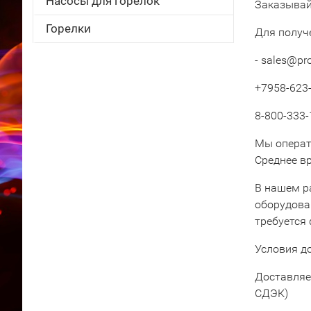
Насосы для горелок
Заказывай
Горелки
Для получ
- sales@pr
+7958-623-
8-800-333-
Мы операт
Среднее вр
В нашем р
оборудова
требуется
Условия д
Доставляе
СДЭК)