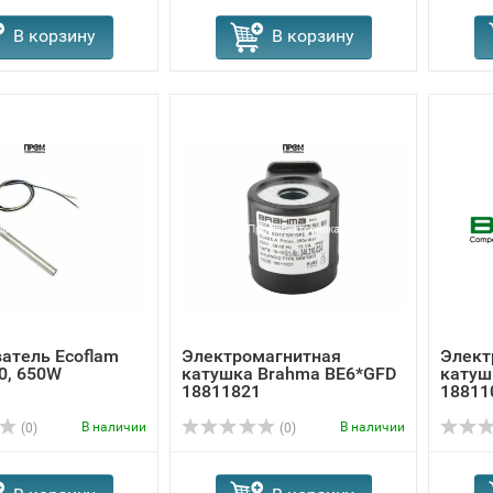
В корзину
В корзину
атель Ecoflam
Электромагнитная
Элект
0, 650W
катушка Brahma BE6*GFD
катуш
18811821
18811
В наличии
В наличии
(0)
(0)