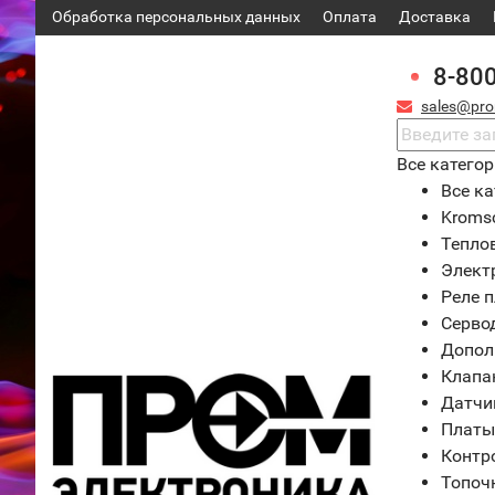
Обработка персональных данных
Оплата
Доставка
8-80
sales@pro
Все катего
Все ка
Kroms
Тепло
Элект
Реле 
Серво
Допол
Клапа
Датчи
Платы
Контр
Топоч