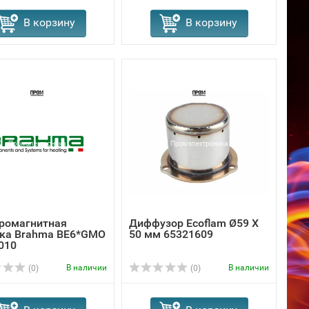
В корзину
В корзину
ромагнитная
Диффузор Ecoflam Ø59 X
ка Brahma BE6*GMO
50 мм 65321609
010
В наличии
В наличии
(0)
(0)