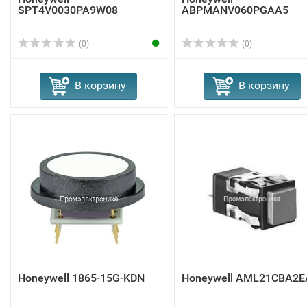
SPT4V0030PA9W08
ABPMANV060PGAA5
(0)
(0)
В корзину
В корзину
Honeywell 1865-15G-KDN
Honeywell AML21CBA2E