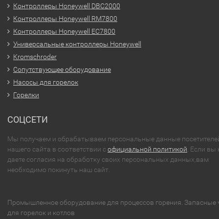
Контроллеры Honeywell DBC2000
Контроллеры Honeywell RM7800
Контроллеры Honeywell EC7800
Универсальные контроллеры Honeywell
Kromschroder
Сопутствующее оборудование
Насосы для горелок
Горелки
СОЦСЕТИ
Мы получаем и обрабатываем персональные данные посетителе
нашего сайта в соответствии с
официальной политикой
. Если вы 
даете согласия на обработку своих персональных данных,вам
необходимо покинуть наш сайт.
Промышленное оборудование для процессов горения. Запасные 
для горелок и котлов