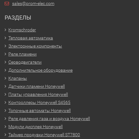
sales@prom-elec.com
РАЗДЕЛЫ
Kromschroder
Тепловая автоматика
Электронные компоненты
Реле пламени
Серводвигатели
Дополнительное оборудование
Клапаны
Датчики пламени Honeywell
Платы управления Honeywell
Контроллеры Honeywell S4565
Топочные автоматы Honeywell
Реле давления газа и воздуха Honeywell
Модули дисплея Honeywell
Таймер продувки Honeywell ST7800