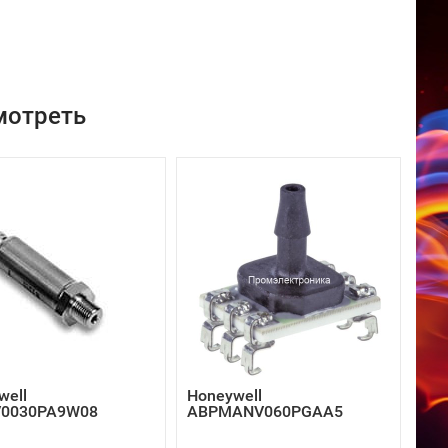
мотреть
well
Honeywell
V0030PA9W08
ABPMANV060PGAA5