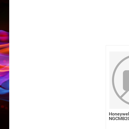
Honeywel
NGCMB2