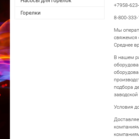
Насосы для горелок
+7958-623-
Горелки
8-800-333-
Мы операт
свяжемся 
Среднее вр
В нашем р
оборудова
оборудова
производс
подбора д
заводской
Условия д
Доставляе
компаниям
компаниям