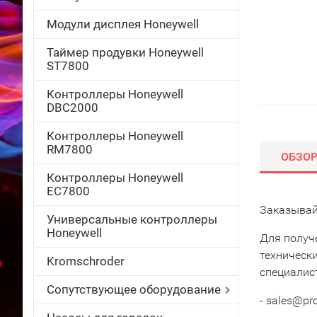
Модули дисплея Honeywell
Таймер продувки Honeywell
ST7800
Контроллеры Honeywell
DBC2000
Контроллеры Honeywell
RM7800
ОБЗО
Контроллеры Honeywell
EC7800
Заказывай
Универсальные контроллеры
Honeywell
Для получ
техническ
Kromschroder
специалис
Сопутствующее оборудование
- sales@pr