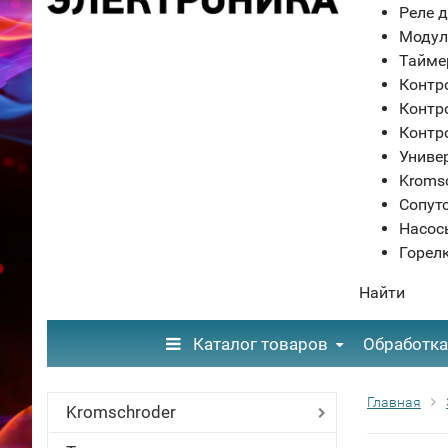
Реле д
Модул
Тайме
Контр
Контр
Контр
Униве
Kroms
Сопут
Насос
Горел
Найти
Каталог товаров
Обработка
Главная
Kromschroder