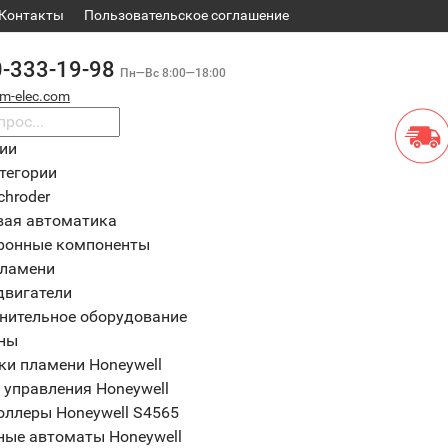
Контакты
​Пользовательское соглашение
0-333-19-98
Пн—Вс 8:00—18:00
m-elec.com
рии
тегории
chroder
вая автоматика
ронные компоненты
пламени
двигатели
нительное оборудование
ны
ки пламени Honeywell
 управления Honeywell
оллеры Honeywell S4565
ные автоматы Honeywell