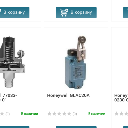
В корзину
В корзину
l 77033-
Honeywell GLAC20A
Honey
-01
0230-
В наличии
В наличии
(0)
(0)