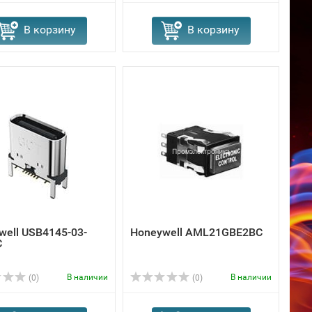
В корзину
В корзину
well USB4145-03-
Honeywell AML21GBE2BC
C
В наличии
В наличии
(0)
(0)