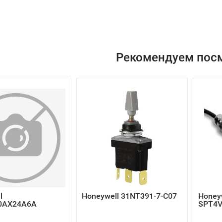
Рекомендуем пос
l
Honeywell 31NT391-7-C07
Honey
0AX24A6A
SPT4