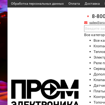
Обработка персональных данных
Оплата
Доставка
8-80
sales@pro
Все катего
Все ка
Kroms
Тепло
Элект
Реле 
Серво
Допол
Клапа
Датчи
Платы
Контр
Топоч