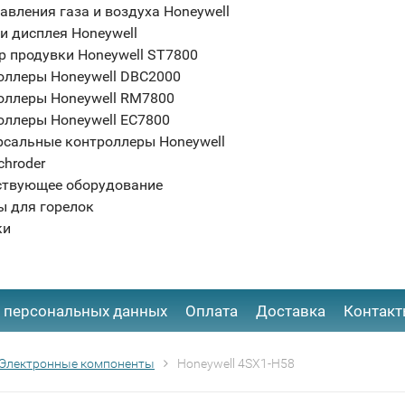
авления газа и воздуха Honeywell
и дисплея Honeywell
р продувки Honeywell ST7800
оллеры Honeywell DBC2000
оллеры Honeywell RM7800
оллеры Honeywell EC7800
рсальные контроллеры Honeywell
chroder
ствующее оборудование
ы для горелок
ки
 персональных данных
Оплата
Доставка
Контак
Электронные компоненты
Honeywell 4SX1-H58