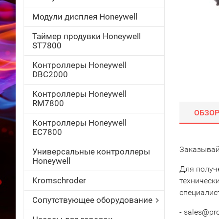
Модули дисплея Honeywell
Таймер продувки Honeywell
ST7800
Контроллеры Honeywell
DBC2000
Контроллеры Honeywell
RM7800
ОБЗО
Контроллеры Honeywell
EC7800
Заказывай
Универсальные контроллеры
Honeywell
Для получ
Kromschroder
техническ
специалис
Сопутствующее оборудование
- sales@pr