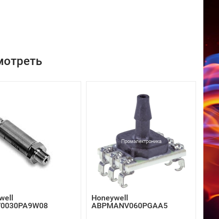
мотреть
well
Honeywell
V0030PA9W08
ABPMANV060PGAA5