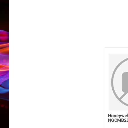
Honeywel
NGCMB2