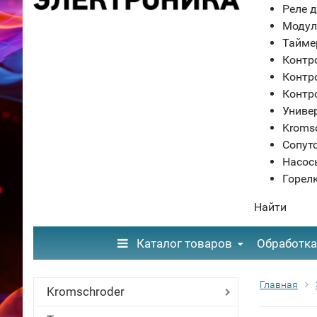
Реле д
Модул
Тайме
Контр
Контр
Контр
Униве
Kroms
Сопут
Насос
Горел
Найти
Каталог товаров
Обработка
Главная
Kromschroder