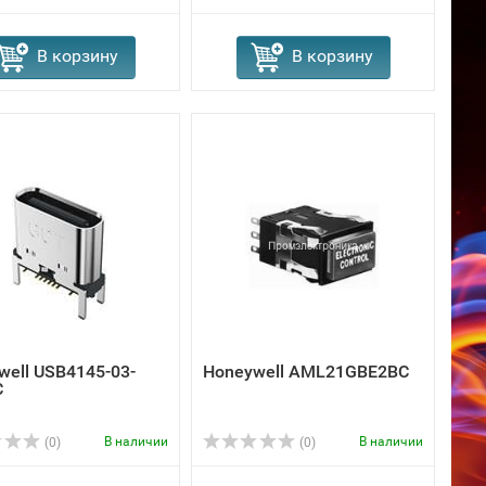
В корзину
В корзину
well USB4145-03-
Honeywell AML21GBE2BC
C
В наличии
В наличии
(0)
(0)