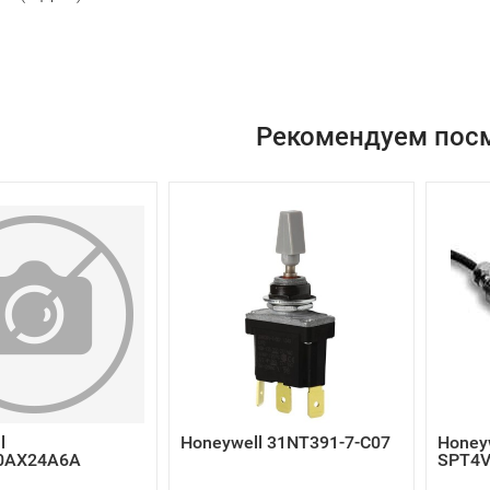
Рекомендуем пос
l
Honeywell 31NT391-7-C07
Honey
0AX24A6A
SPT4