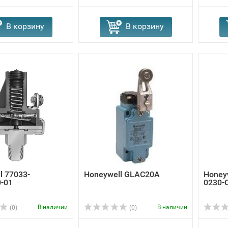
В корзину
В корзину
l 77033-
Honeywell GLAC20A
Honey
-01
0230-
В наличии
В наличии
(0)
(0)