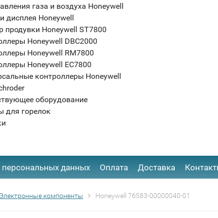
авления газа и воздуха Honeywell
и дисплея Honeywell
р продувки Honeywell ST7800
оллеры Honeywell DBC2000
оллеры Honeywell RM7800
оллеры Honeywell EC7800
рсальные контроллеры Honeywell
chroder
ствующее оборудование
ы для горелок
ки
 персональных данных
Оплата
Доставка
Контак
Электронные компоненты
Honeywell 76583-00000040-01