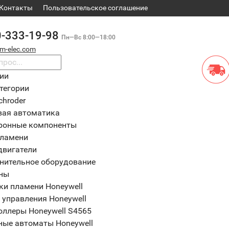
Контакты
​Пользовательское соглашение
0-333-19-98
Пн—Вс 8:00—18:00
m-elec.com
рии
тегории
chroder
вая автоматика
ронные компоненты
пламени
двигатели
нительное оборудование
ны
ки пламени Honeywell
 управления Honeywell
оллеры Honeywell S4565
ные автоматы Honeywell