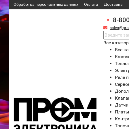
Обработка персональных данных
Оплата
Доставка
8-80
sales@pro
Все катего
Все ка
Kroms
Тепло
Элект
Реле 
Серво
Допол
Клапа
Датчи
Платы
Контр
Топоч