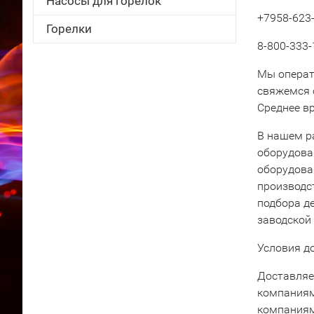
Насосы для горелок
+7958-623-
Горелки
8-800-333-
Мы операт
свяжемся 
Среднее вр
В нашем р
оборудова
оборудова
производс
подбора д
заводской
Условия д
Доставляе
компаниям
компаниям